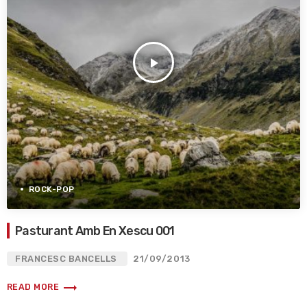
play_arrow
ROCK-POP
Pasturant Amb En Xescu 001
FRANCESC BANCELLS
21/09/2013
trending_flat
READ MORE