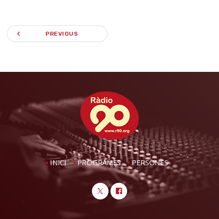
navigate_before
PREVIOUS
INICI
PROGRAMES
PERSONES