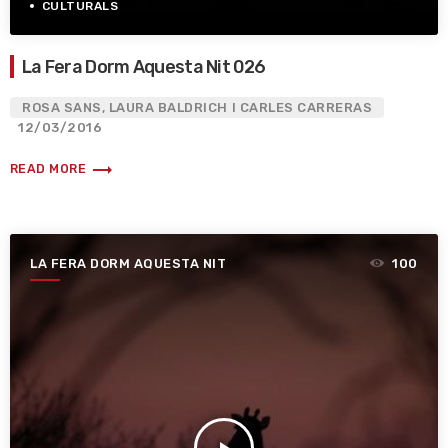
CULTURALS
La Fera Dorm Aquesta Nit 026
ROSA SANS, LAURA BALDRICH I CARLES CARRERAS
12/03/2016
trending_flat
READ MORE
LA FERA DORM AQUESTA NIT
100