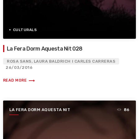
CULTURALS
La Fera Dorm Aquesta Nit 028
ROSA SANS, LAURA BALDRICH I CARLES CARRERAS
26/03/2016
trending_flat
READ MORE
LA FERA DORM AQUESTA NIT
86