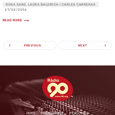
ROSA SANS, LAURA BALDRICH I CARLES CARRERAS
27/02/2016
trending_flat
READ MORE
navigate_before
navigate_next
PREVIOUS
NEXT
INICI
PROGRAMES
PERSONES