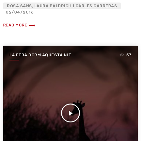
ROSA SANS, LAURA BALDRICH I CARLES CARRERAS
02/04/2016
trending_flat
READ MORE
LA FERA DORM AQUESTA NIT
57
play_arrow