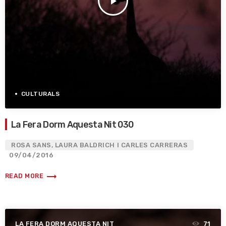
play_arrow
CULTURALS
La Fera Dorm Aquesta Nit 030
ROSA SANS, LAURA BALDRICH I CARLES CARRERAS
09/04/2016
trending_flat
READ MORE
LA FERA DORM AQUESTA NIT
71