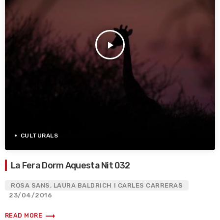
play_arrow
CULTURALS
La Fera Dorm Aquesta Nit 032
ROSA SANS, LAURA BALDRICH I CARLES CARRERAS
23/04/2016
trending_flat
READ MORE