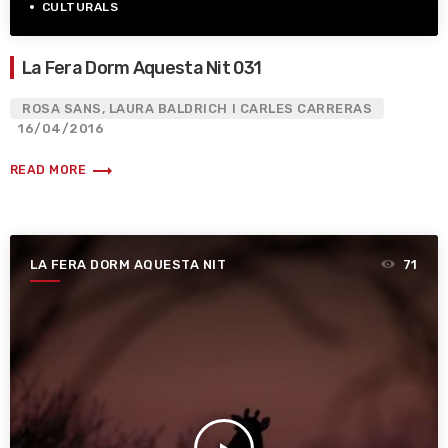
CULTURALS
La Fera Dorm Aquesta Nit 031
ROSA SANS, LAURA BALDRICH I CARLES CARRERAS
16/04/2016
trending_flat
READ MORE
LA FERA DORM AQUESTA NIT
71