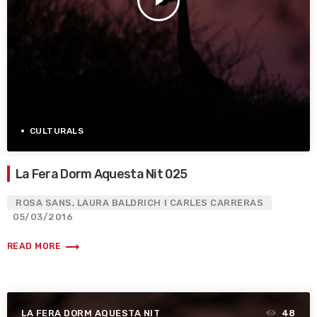
play_arrow
CULTURALS
La Fera Dorm Aquesta Nit 025
ROSA SANS, LAURA BALDRICH I CARLES CARRERAS
05/03/2016
trending_flat
READ MORE
LA FERA DORM AQUESTA NIT
48