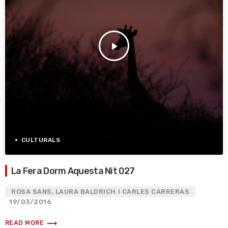
play_arrow
CULTURALS
La Fera Dorm Aquesta Nit 027
ROSA SANS, LAURA BALDRICH I CARLES CARRERAS
19/03/2016
trending_flat
READ MORE