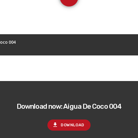
Coco 004
Download now: Aigua De Coco 004
file_download
DOWNLOAD