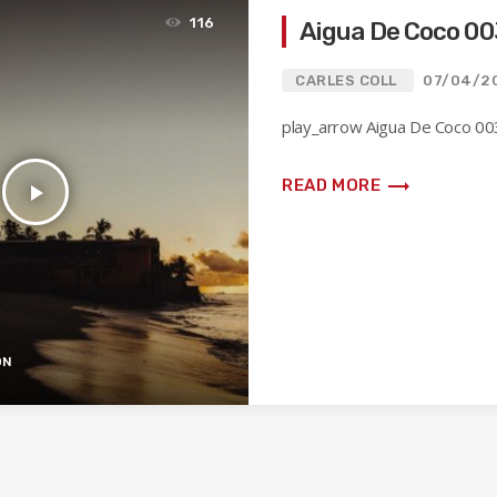
116
Aigua De Coco 00
CARLES COLL
07/04/2
play_arrow Aigua De Coco 003
trending_flat
READ MORE
play_arrow
ÓN