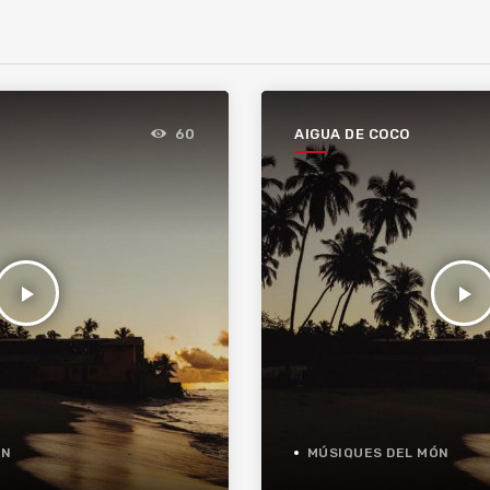
AIGUA DE COCO
60
play_arrow
play_arrow
ÓN
MÚSIQUES DEL MÓN