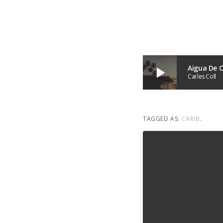
Aigua De 
play_arrow
Carles Coll
TAGGED AS:
CARIB
.