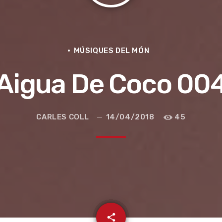
MÚSIQUES DEL MÓN
Aigua De Coco 00
CARLES COLL
14/04/2018
45
e la ruta de la seda
email
share