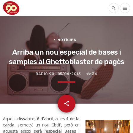
search
menu
NOTÍCIES
Arriba un nou especial de bases i
samples al Ghettoblaster de pagès
RÀDIO 90
05/04/2013
34
email
share
Aquest
dissabte, 6 d’abril, a les 4 de la
tarda
, s’emetrà un nou GbdP, però en
aquesta edició serà l’
especial Bases i