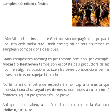
samples 4.0: edició clàssica
.
L’Àlex Vilar i el seu inseparable Ghettoblaster (de pagès) han preparat
una llista amb molta cura i molt esmerç on en tots els temes es
samplejen composicions clàssiques.
Grans compositors reconeguts per tothom com són, per exemple,
Mozart
o
Beethoven
també són escoltats pels productors de hip
hop, i en algunes ocasions utilitzen les seves composicions per fer
bases musicals on rapejar-hi a sobre.
No hi ha millor mostra de respecte i amor cap a la música que
aquesta, i una altra vegada es demostra que aquesta cultura no té
fronteres. Aquest programa n’és una prova.
Així que ja ho sabeu, a la ràdio lliure i cultural de la Garrotxa,
Ràdio90, 101.4 FM
.