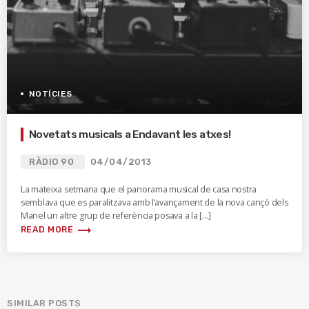
NOTÍCIES
Novetats musicals a Endavant les atxes!
RÀDIO 90
04/04/2013
La mateixa setmana que el panorama musical de casa nostra
semblava que es paralitzava amb l’avançament de la nova cançó dels
Manel un altre grup de referència posava a la […]
trending_flat
READ MORE
SIMILAR POSTS