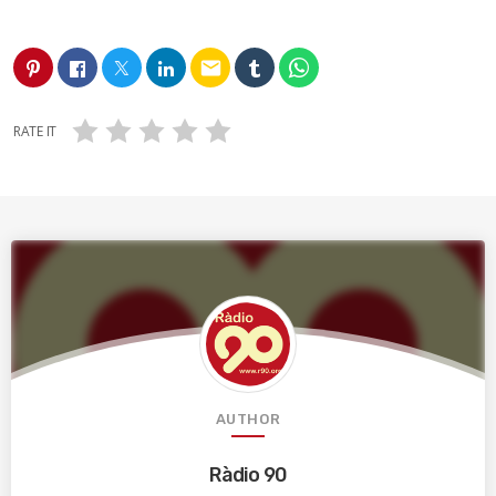
email
RATE IT
AUTHOR
Ràdio 90