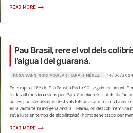
senti obert a rebre-les, en un exercici de […]
trending_flat
READ MORE
Pau Brasil, rere el vol dels colibrí
l’aigua i del guaraná.
ROSA SANS, NURI AGUILAR I IARA JIMÉNEZ
14/06/202
En el capítol 18è de Pau Brasil a Ràdio 90, seguim riu amunt. 
fer les últimes incursions per Pará. Coneixerem ciutats illa (no 
dolces), on s’esdevenen festivals folklòrics que tot i no haver 
en la vasta terra indígena Andirá – Marau, on descobrirem una mic
seva lluita en temps de globalització i homogeneïtzació per mant
algunes de les […]
trending_flat
READ MORE