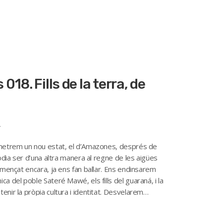
s 018. Fills de la terra, de
4
Penetrem un nou estat, el d’Amazones, després de
podia ser d’una altra manera al regne de les aigües
començat encara, ja ens fan ballar. Ens endinsarem
a del poble Sateré Mawé, els fills del guaraná, i la
enir la pròpia cultura i identitat. Desvelarem