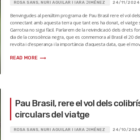
ROSA SANS, NURI AGUILAR I IARA JIMÉNEZ
24/11/2024
Benvingudes al penúltim programa de Pau Brasil rere el vol dels
connectant amb aquesta terra que tant ens ha donat, el viatge s’
Garrotxa no sigui fàcil. Parlarem de la reivindicació dels drets 
dia de la consciència negra, que es conmemora al Brasil el 20 d
revolta i d’esperança i la importància d’aquesta data, que el m
a la que la historia oficial havia triat, tot […]
trending_flat
READ MORE
Pau Brasil, rere el vol dels colib
circulars del viatge
ROSA SANS, NURI AGUILAR I IARA JIMÉNEZ
24/10/202