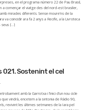
s sorpreses, en el programa número 22 de Pau Brasil,
m a començar el viatge des del nord-est brasiler,
rò amb mirades diferents. Sense moure’ns de la
ra va coincidir ara fa 2 anys a Recife, a la Livroteca
s seus […]
ís 021. Sostenint el cel
4
retrobament amb la Garrotxa i l’inici d’un nou cicle
ou que vindrà, encetem a la sintonia de Ràdio 90,
ís, revivint les últimes setmanes de la Iara pel