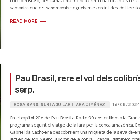
nord del Brasil, per l’Amazònia. Coneixerem una mica més de la g
xamànica que els yanomamis segueixen exercint des del territo
bananes, ens acomiadarem […]
trending_flat
READ MORE
Pau Brasil, rere el vol dels colibr
serp.
ROSA SANS, NURI AGUILAR I IARA JIMÉNEZ
16/08/202
En el capítol 20è de Pau Brasil a Ràdio 90 ens enfilem a la Gra
programa seguint el viatge de la Iara per la conca amazònica. Exp
Gabriel da Cachoeira descobrirem una miqueta de la seva diversi
aigües del Rio Negro, a lloms de la cobra – canoa, visitarem di