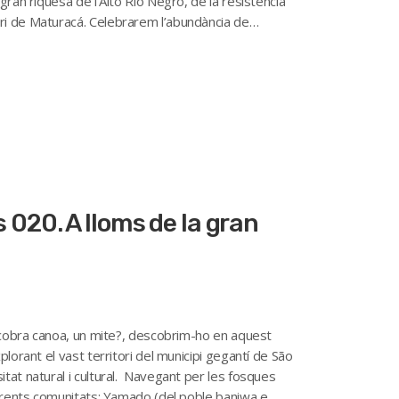
ran riquesa de l’Alto Rio Negro, de la resistència
ri de Maturacá. Celebrarem l’abundància de
ís 020. A lloms de la gran
4
n cobra canoa, un mite?, descobrim-ho en aquest
lorant el vast territori del municipi gegantí de São
tat natural i cultural. Navegant per les fosques
ferents comunitats: Yamado (del poble baniwa e