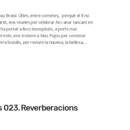
e Pau Brasil. Últim, entre cometes, perquè el fi no
tit, ens reunim per celebrar-ho i anar tancant en
a portat a llocs insospitats, a ports mai
s del món, ens trobem a Mas Pujou per construir
ra brasilis, per reviure la riquesa, la bellesa,
rís 023. Reverberacions