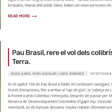
koripako), Waruá (del poble Dâw), Balaio (on viuen persones de l
fins a arribar a […]
trending_flat
READ MORE
Pau Brasil, rere el vol dels colib
Terra.
ROSA SANS, NURI AGUILAR I IARA JIMÉNEZ
19/07/2024
En el capítol 19è de Pau Brasil a Ràdio 90 continuem navegant,
l’estat d’Amazones, fins a arribar al “cap de gos”, la “cabeça do 
la frontera amb Colòmbia i Veneçuela, després de passar per Mana
Reserva de Desenvolupament Sostenible d’Igapó Açu. Descobrir
metròpoli, on els kumuas dessana, tuyuka i tukano ofereixen possi