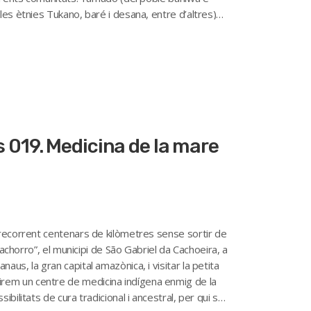
es ètnies Tukano, baré i desana, entre d’altres)
rís 019. Medicina de la mare
 recorrent centenars de kilòmetres sense sortir de
cachorro”, el municipi de São Gabriel da Cachoeira, a
us, la gran capital amazònica, i visitar la petita
em un centre de medicina indígena enmig de la
bilitats de cura tradicional i ancestral, per qui se