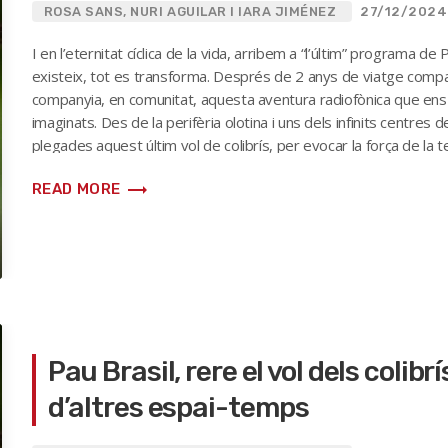
ROSA SANS, NURI AGUILAR I IARA JIMÉNEZ
27/12/2024
I en l’eternitat cíclica de la vida, arribem a “l’últim” programa d
existeix, tot es transforma. Després de 2 anys de viatge compar
companyia, en comunitat, aquesta aventura radiofònica que ens h
imaginats. Des de la perifèria olotina i uns dels infinits centre
plegades aquest últim vol de colibrís, per evocar la força de la ter
l’esperança que transborda de […]
trending_flat
READ MORE
Pau Brasil, rere el vol dels colib
d’altres espai-temps