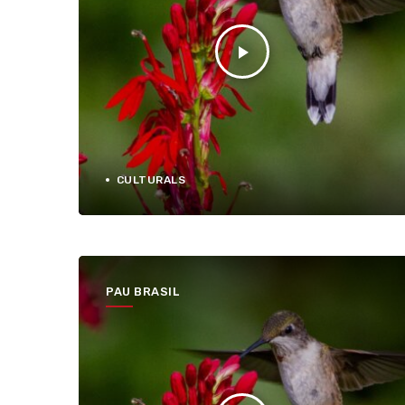
play_arrow
CULTURALS
PAU BRASIL