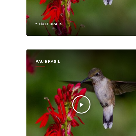
CULTURALS
PAU BRASIL
play_arrow