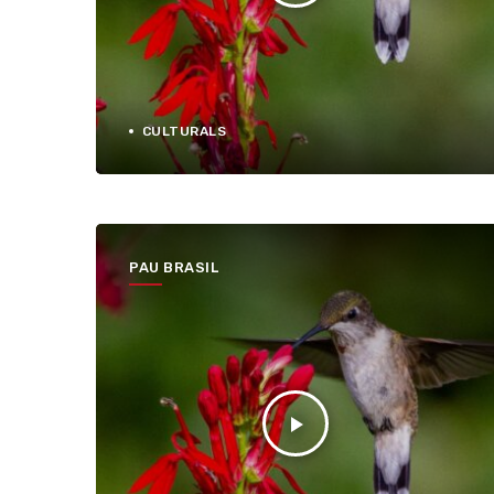
CULTURALS
PAU BRASIL
play_arrow