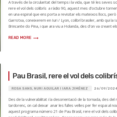
A través de la circularitat del temps i la vida, que té les seve
rere el vol dels colibrís a ràdio 90, aquest mes d’octubre torne
en una espiral que ens porta a revisitar els mateixos llocs, pe
Garrotxa, coneixerem en Iuri / Lyon, colibrí brasiler, amb qui la Ia
Brincante do Pina, i que ara viu a Holanda, des d’on va creant el
trending_flat
READ MORE
Pau Brasil, rere el vol dels colibr
ROSA SANS, NURI AGUILAR I IARA JIMÉNEZ
26/09/202
Des de la vulnerabilitat i la desorientació de la tornada, des del 
tardorenc, on cal deixar anar les fulles velles per fer espai al n
aquest programa número 21 de Pau Brasil, rere el vol dels colibr