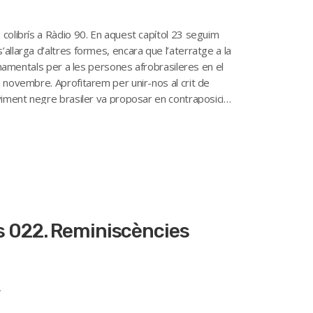
 colibrís a Ràdio 90. En aquest capítol 23 seguim
allarga d’altres formes, encara que l’aterratge a la
fonamentals per a les persones afrobrasileres en el
e novembre. Aprofitarem per unir-nos al crit de
oviment negre brasiler va proposar en contraposició
rís 022. Reminiscències
4