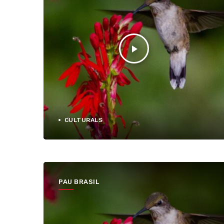
play_arrow
CULTURALS
PAU BRASIL