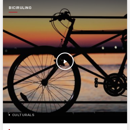
BICIRULING
play_arrow
CULTURALS