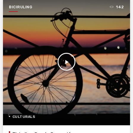
BICIRULING
142
play_arrow
CULTURALS