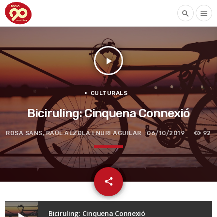
search
menu
play_arrow
CULTURALS
Biciruling: Cinquena Connexió
ROSA SANS, RAÜL ALZOLA I NURI AGUILAR
06/10/2019
92
email
share
Biciruling: Cinquena Connexió