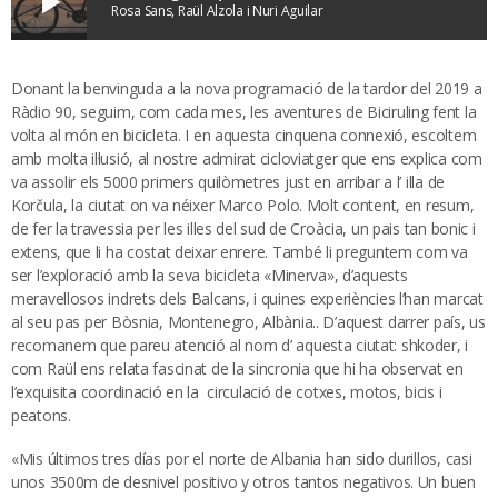
play_arrow
Rosa Sans, Raül Alzola i Nuri Aguilar
Donant la benvinguda a la nova programació de la tardor del 2019 a
Ràdio 90, seguim, com cada mes, les aventures de Biciruling fent la
volta al món en bicicleta. I en aquesta cinquena connexió, escoltem
amb molta il·lusió, al nostre admirat cicloviatger que ens explica com
va assolir els 5000 primers quilòmetres just en arribar a l’ illa de
Korčula, la ciutat on va néixer Marco Polo. Molt content, en resum,
de fer la travessia per les illes del sud de Croàcia, un pais tan bonic i
extens, que li ha costat deixar enrere. També li preguntem com va
ser l’exploració amb la seva bicicleta «Minerva», d’aquests
meravellosos indrets dels Balcans, i quines experiències l’han marcat
al seu pas per Bòsnia, Montenegro, Albània.. D’aquest darrer país, us
recomanem que pareu atenció al nom d’ aquesta ciutat: shkoder, i
com Raül ens relata fascinat de la sincronia que hi ha observat en
l’exquisita coordinació en la circulació de cotxes, motos, bicis i
peatons.
«Mis últimos tres días por el norte de Albania han sido durillos, casi
unos 3500m de desnivel positivo y otros tantos negativos. Un buen