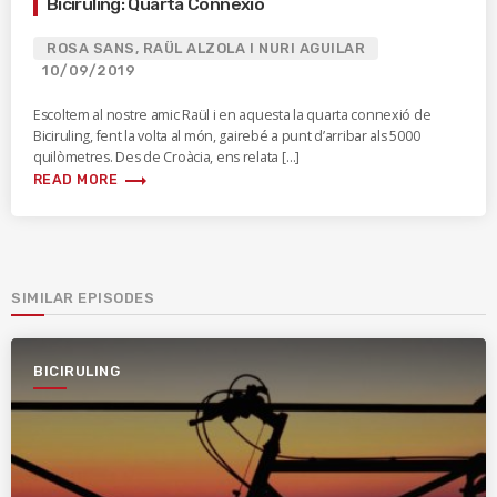
Biciruling: Quarta Connexió
ROSA SANS, RAÜL ALZOLA I NURI AGUILAR
10/09/2019
Escoltem al nostre amic Raül i en aquesta la quarta connexió de
Biciruling, fent la volta al món, gairebé a punt d’arribar als 5000
quilòmetres. Des de Croàcia, ens relata […]
trending_flat
READ MORE
SIMILAR EPISODES
BICIRULING