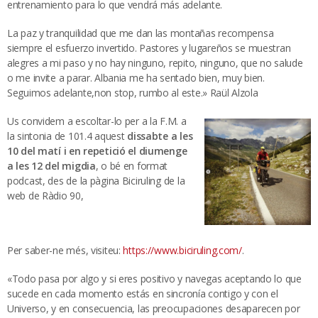
entrenamiento para lo que vendrá más adelante.
La paz y tranquilidad que me dan las montañas recompensa
siempre el esfuerzo invertido. Pastores y lugareños se muestran
alegres a mi paso y no hay ninguno, repito, ninguno, que no salude
o me invite a parar. Albania me ha sentado bien, muy bien.
Seguimos adelante,non stop, rumbo al este.» Raül Alzola
Us convidem a escoltar-lo per a la F.M. a
la sintonia de 101.4 aquest
dissabte a les
10 del matí i en repetició el diumenge
a les 12 del migdia
, o bé en format
podcast, des de la pàgina Biciruling de la
web de Ràdio 90,
Per saber-ne més, visiteu:
https://www.biciruling.com/
.
«Todo pasa por algo y si eres positivo y navegas aceptando lo que
sucede en cada momento estás en sincronía contigo y con el
Universo, y en consecuencia, las preocupaciones desaparecen por