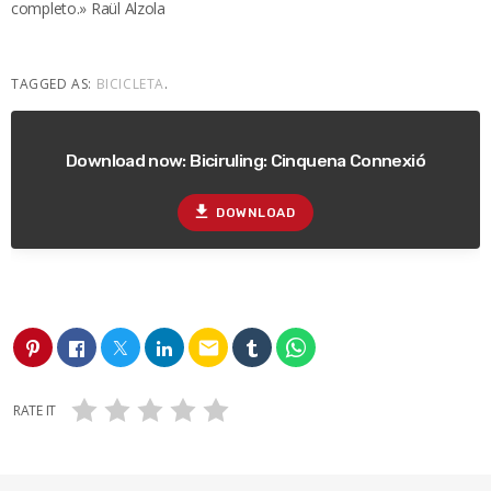
completo.» Raül Alzola
TAGGED AS:
BICICLETA
.
Download now: Biciruling: Cinquena Connexió
file_download
DOWNLOAD
email
RATE IT