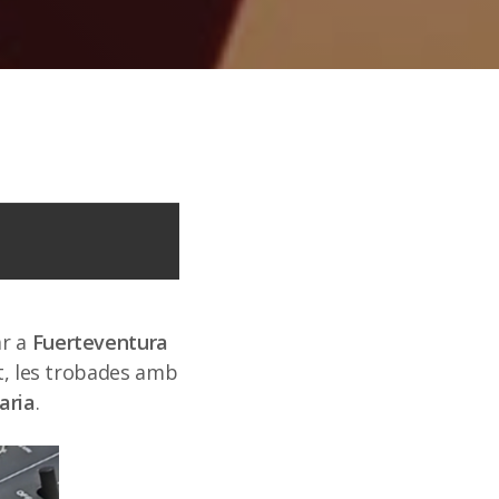
ar a
Fuerteventura
at, les trobades amb
aria
.