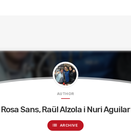
AUTHOR
Rosa Sans, Raül Alzola i Nuri Aguilar
list
ARCHIVE