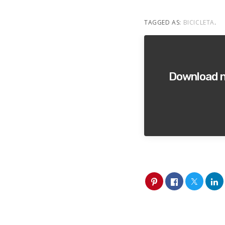
TAGGED AS:
BICICLETA
.
Download no