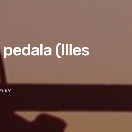
pedala (Illes
89