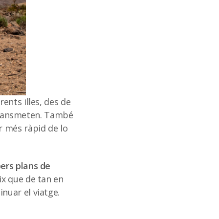
ents illes, des de
i transmeten. També
r més ràpid de lo
pers plans de
eix que de tan en
nuar el viatge.