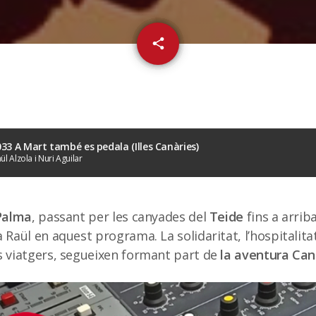
email
share
 033 A Mart també es pedala (Illes Canàries)
ül Alzola i Nuri Aguilar
Palma
, passant per les canyades del
Teide
fins a arrib
a Raül en aquest programa. La solidaritat, l’hospitalit
s viatgers, segueixen formant part de
la aventura Can