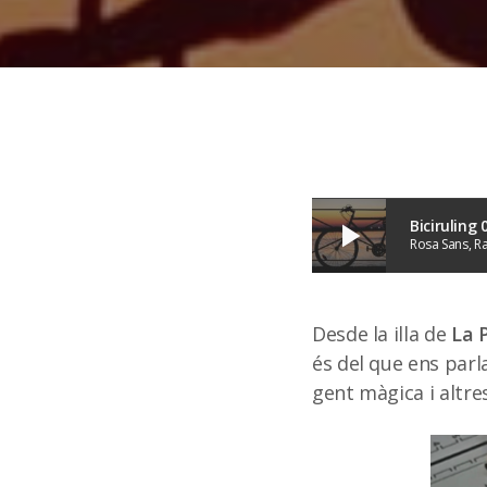
Biciruling
play_arrow
Rosa Sans, Ra
Desde la illa de
La 
és del que ens parl
gent màgica i altre