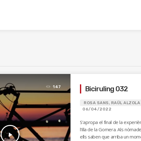
147
Biciruling 032
ROSA SANS, RAÜL ALZOLA 
06/04/2022
S’apropa el final de la experiè
l’illa de la Gomera. Als nòmade
play_arrow
ells saben que arriba un mom