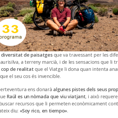
a
diversitat de paisatges
que va travessant per les difer
laurisilva, a terreny marcià, i de les sensacions que l
l
cop de realitat
que el Viatge li dona quan intenta ana
que el seu cos és invencible.
uerteventura ens donarà
algunes pistes dels seus pro
que
Raúl es un nòmada que viu viatjant
, i això requer
i buscar recursos que li permeten econòmicament conti
teix diu:
«Soy rico, en tiempo»
.