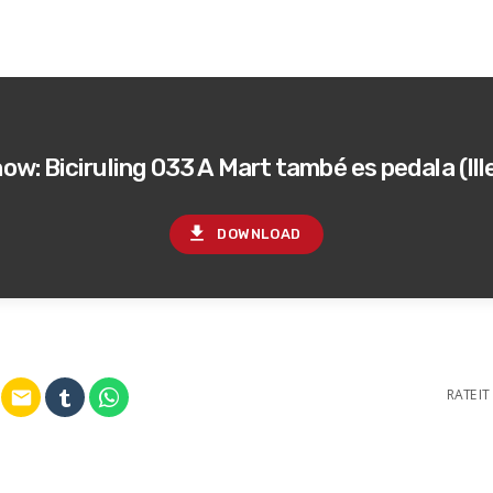
w: Biciruling 033 A Mart també es pedala (Ill
file_download
DOWNLOAD
RATE IT
email