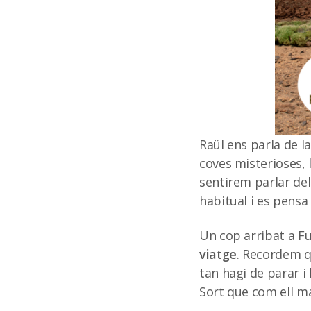
Raül ens parla de l
coves misterioses, 
sentirem parlar de
habitual i es pensa 
Un cop arribat a F
viatge
. Recordem 
tan hagi de parar 
Sort que com ell ma