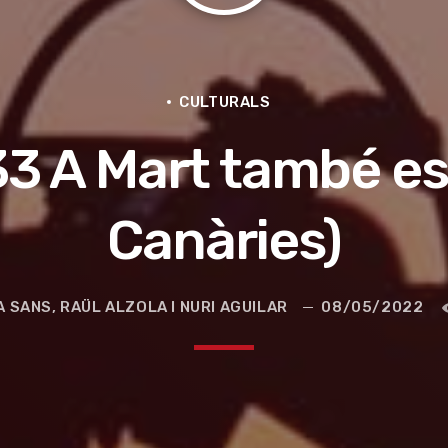
CULTURALS
33 A Mart també es 
Canàries)
e la ruta de la seda
 SANS, RAÜL ALZOLA I NURI AGUILAR
08/05/2022