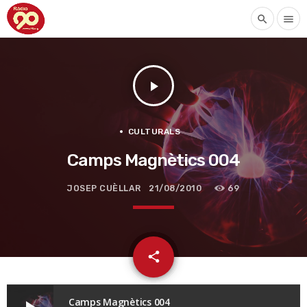
search
menu
play_arrow
CULTURALS
Camps Magnètics 004
JOSEP CUÈLLAR
21/08/2010
69
email
share
Camps Magnètics 004