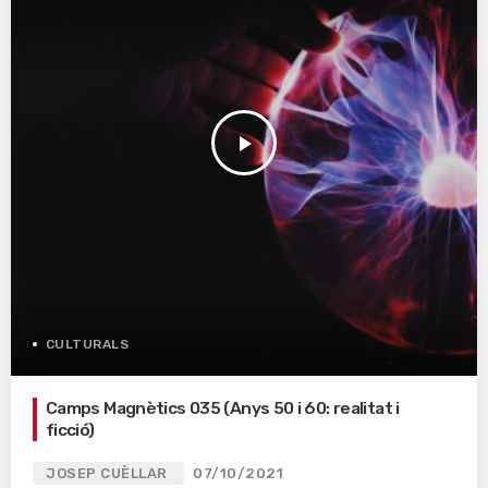
play_arrow
CULTURALS
Camps Magnètics 035 (Anys 50 i 60: realitat i
ficció)
JOSEP CUÈLLAR
07/10/2021