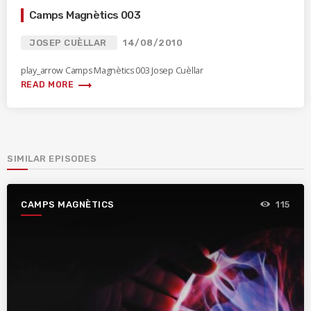
Camps Magnètics 003
JOSEP CUÈLLAR
14/08/2010
play_arrow Camps Magnètics 003 Josep Cuèllar
trending_flat
READ MORE
SIMILAR EPISODES
CAMPS MAGNÈTICS
115