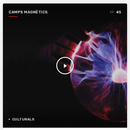
CAMPS MAGNÈTICS
45
play_arrow
CULTURALS