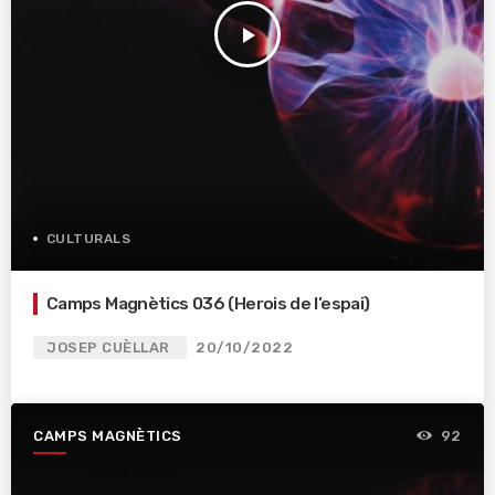
play_arrow
CULTURALS
Camps Magnètics 036 (Herois de l’espai)
JOSEP CUÈLLAR
20/10/2022
CAMPS MAGNÈTICS
92