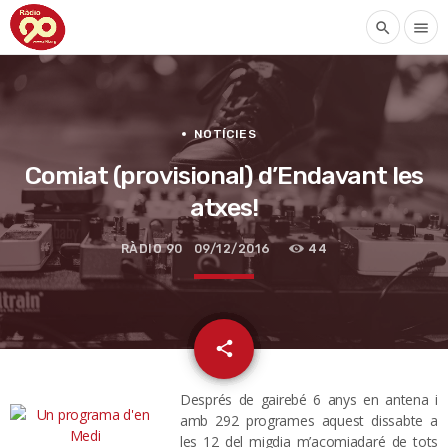
search
menu
NOTÍCIES
Comiat (provisional) d’Endavant les
atxes!
RÀDIO 90
09/12/2016
44
email
share
Després de gairebé 6 anys en antena i
amb 292 programes aquest dissabte a
les 12 del migdia m’acomiadaré de tots