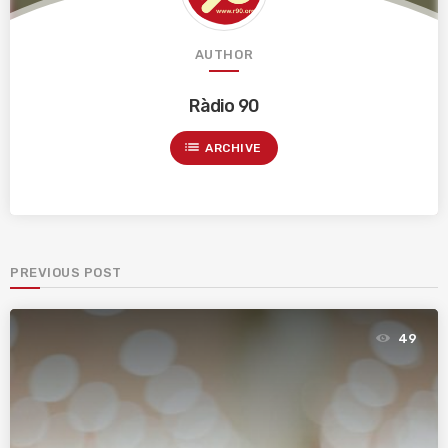
AUTHOR
Ràdio 90
list
ARCHIVE
PREVIOUS POST
49