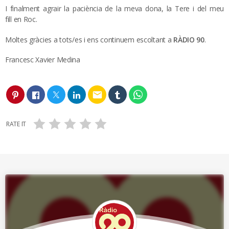
I finalment agrair la paciència de la meva dona, la Tere i del meu
fill en Roc.
Moltes gràcies a tots/es i ens continuem escoltant a
RÀDIO 90
.
Francesc Xavier Medina
email
RATE IT