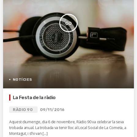
insert_link
NOTÍCIES
La Festa de la ràdio
RÀDIO 90
09/11/2016
Aquest diumenge, dia 6 de novembre, Ràdio 90 va celebrar la seva
trobada anual. La trobada va tenir lloc al Local Social de La Cometa, a
Montagut, i s’hi van […]