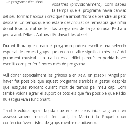
Un programa d’en Medi
vosaltres (provisionalment). Com sabeu
fa temps que el programa havia canviat
del seu format habitual i crec que ha arribat l’hora de prendre un petit
descans. Un temps que no estaré desvinculat de l’emissora que m’ha
donat l’oportunitat de fer dos programes de llarga durada: Pedra a
pedra amb l’Albert Aulines i l’Endavant les atxes!
Durant l’hora que durarà el programa podreu escoltar una selecció
especial de temes i grups que tenen un altre significat més enllà del
purament musical. La tria ha estat difícil perquè en podria haver
escollit com per fer 3 hores més de programa.
Vull donar especialment les gràcies a en Xevi, en Josep i l’Àngel per
haver fet possible que aquest programa s’arribés a gestar després
que estigués rondant durant molt de temps pel meu cap. Com
també voldria agrair el suport de tots els que fan possible que Ràdio
90 estigui viva i funcionant.
També voldria agrair l’ajuda que ens els seus inicis vaig tenir en
assessorament musical d’en Jordi, la Maria i la Raquel quan
confeccionàvem llistes de grups mentre estudiàvem.