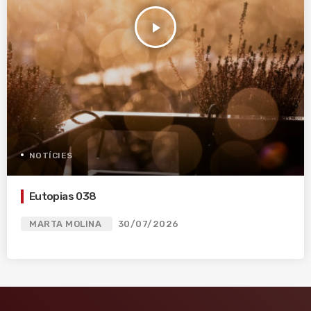
play_arrow
NOTÍCIES
Eutopias 038
MARTA MOLINA
30/07/2026