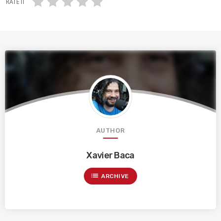
RATE IT
AUTHOR
Xavier Baca
list
ARCHIVE