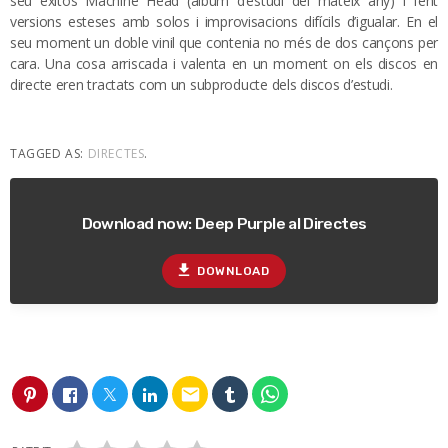
seu exitos Machine Head (album d’estudi del mateix any) i fent
versions esteses amb solos i improvisacions difícils d’igualar. En el
seu moment un doble vinil que contenia no més de dos cançons per
cara. Una cosa arriscada i valenta en un moment on els discos en
directe eren tractats com un subproducte dels discos d’estudi.
TAGGED AS:
DIRECTES
.
Download now: Deep Purple al Directes
file_download
DOWNLOAD
email