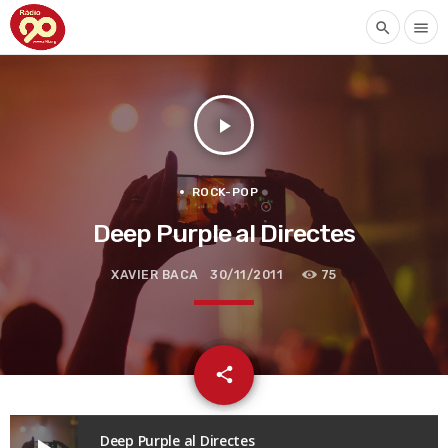
search
menu
play_arrow
ROCK-POP
Deep Purple al Directes
XAVIER BACA
30/11/2011
75
email
share
Deep Purple al Directes