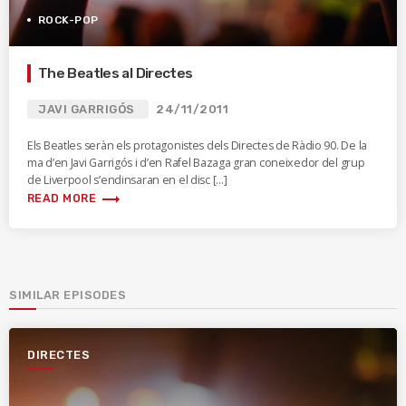
ROCK-POP
The Beatles al Directes
JAVI GARRIGÓS
24/11/2011
Els Beatles seràn els protagonistes dels Directes de Ràdio 90. De la
ma d’en Javi Garrigós i d’en Rafel Bazaga gran coneixedor del grup
de Liverpool s’endinsaran en el disc […]
trending_flat
READ MORE
SIMILAR EPISODES
DIRECTES