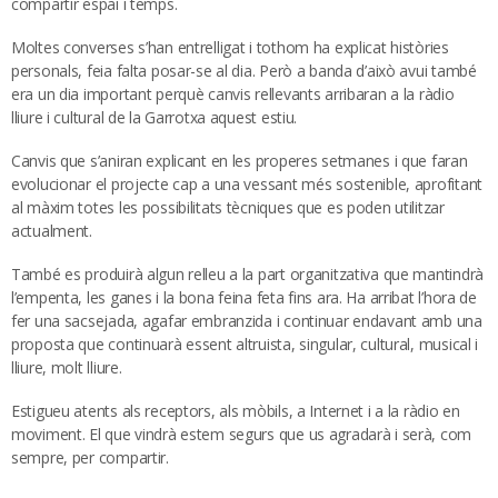
compartir espai i temps.
Moltes converses s’han entrelligat i tothom ha explicat històries
personals, feia falta posar-se al dia. Però a banda d’això avui també
era un dia important perquè canvis rellevants arribaran a la ràdio
lliure i cultural de la Garrotxa aquest estiu.
Canvis que s’aniran explicant en les properes setmanes i que faran
evolucionar el projecte cap a una vessant més sostenible, aprofitant
al màxim totes les possibilitats tècniques que es poden utilitzar
actualment.
També es produirà algun relleu a la part organitzativa que mantindrà
l’empenta, les ganes i la bona feina feta fins ara. Ha arribat l’hora de
fer una sacsejada, agafar embranzida i continuar endavant amb una
proposta que continuarà essent altruista, singular, cultural, musical i
lliure, molt lliure.
Estigueu atents als receptors, als mòbils, a Internet i a la ràdio en
moviment. El que vindrà estem segurs que us agradarà i serà, com
sempre, per compartir.