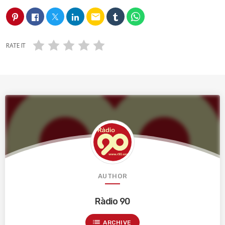
email
RATE IT
AUTHOR
Ràdio 90
list
ARCHIVE