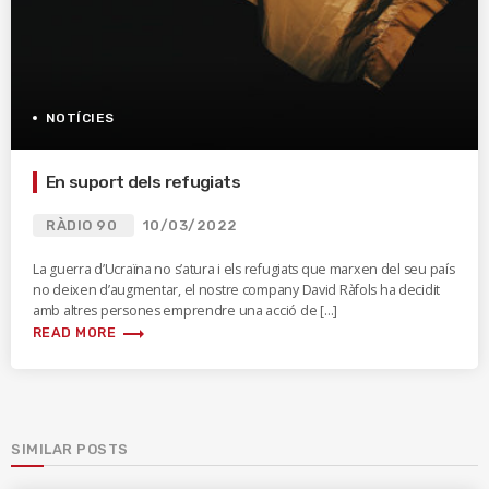
NOTÍCIES
En suport dels refugiats
RÀDIO 90
10/03/2022
La guerra d’Ucraïna no s’atura i els refugiats que marxen del seu país
no deixen d’augmentar, el nostre company David Ràfols ha decidit
amb altres persones emprendre una acció de […]
trending_flat
READ MORE
SIMILAR POSTS