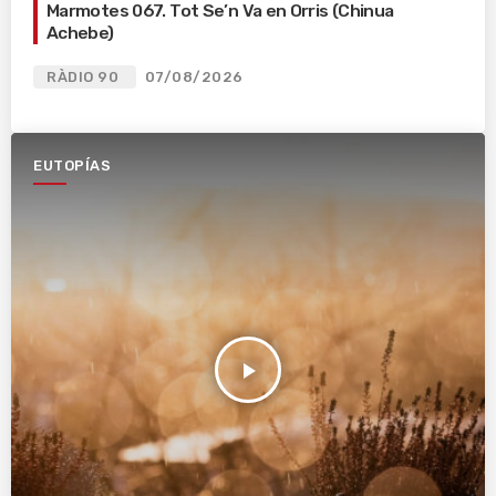
Marmotes 067. Tot Se’n Va en Orris (Chinua
Achebe)
RÀDIO 90
07/08/2026
EUTOPÍAS
play_arrow