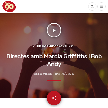
search
menu
play_arrow
HIP HOP-REGGAE-FUNK
Directes amb Marcia Griffiths i Bob
Andy
ÀLEX VILAR
09/01/2026
email
share