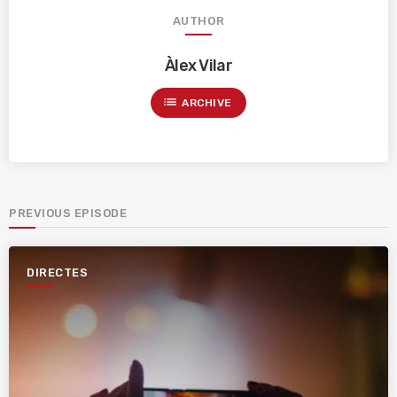
AUTHOR
Àlex Vilar
list
ARCHIVE
PREVIOUS EPISODE
DIRECTES