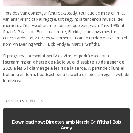
Tots dos van començar fent rocksteady, tot i que de mica en mica
van anar virant cap al reggae, tot seguint la tendència musical del
moment a l’illa. Escoltarem el concert que van gravar l’any 1995 al
Razor’s Palace de Fort Lauderdale, Florida; i que anys més tard,
concretament el 2016, es va comercialitzar en un doble disc amb el
nom An Evening With … Bob Andy & Marcia Griffiths.
El programa, presentat per l’Àlex Vilar, es podrà escoltar a
l’streaming en directe de Ràdio 90 el dissabte 10 de gener de
2026 a les 5 i diumenge a les 4 de la tarda.
A partir de dilluns el
trobareu en format pòdcast per a l’escolta o la descàrrega al web de
l’emissora.
TAGGED AS:
DIRECTES
.
Download now: Directes amb Marcia Griffiths i Bob
Andy