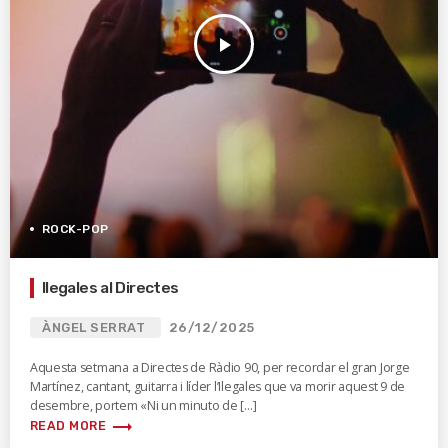
play_arrow
ROCK-POP
Ilegales al Directes
ÀNGEL SERRAT
26/12/2025
Aquesta setmana a Directes de Ràdio 90, per recordar el gran Jorge
Martínez, cantant, guitarra i líder l’Ilegales que va morir aquest 9 de
desembre, portem «Ni un minuto de […]
trending_flat
READ MORE