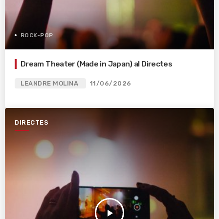
ROCK-POP
Dream Theater (Made in Japan) al Directes
LEANDRE MOLINA
11/06/2026
DIRECTES
play_arrow