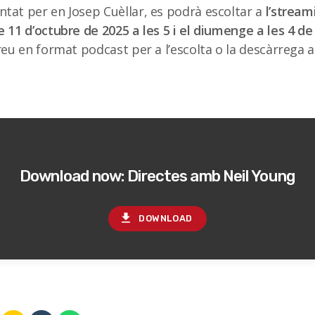
tat per en Josep Cuèllar, es podrà escoltar a
l’stream
e 11 d’octubre de 2025 a les 5 i el diumenge a les 4 de 
areu en format podcast per a l’escolta o la descàrrega a
Download now: Directes amb Neil Young
file_download
DOWNLOAD