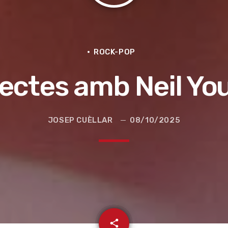
ROCK-POP
rectes amb Neil Yo
JOSEP CUÈLLAR
08/10/2025
e la ruta de la seda
email
share