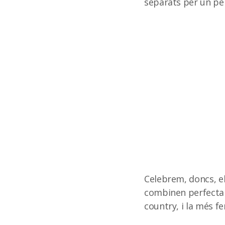
separats per un per
Celebrem, doncs, el
combinen perfectame
country, i la més f