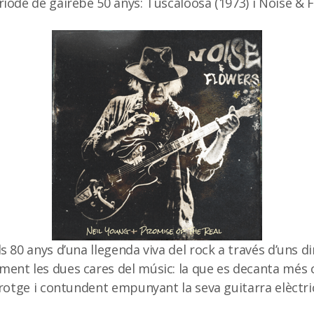
íode de gairebé 50 anys: Tuscaloosa (1973) i Noise & F
s 80 anys d’una llegenda viva del rock a través d’uns d
nt les dues cares del músic: la que es decanta més cap
erotge i contundent empunyant la seva guitarra elèctri