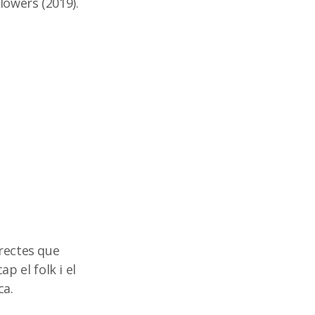
lowers (2019).
irectes que
 el folk i el
ca.