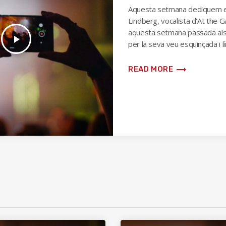
Aquesta setmana dediquem e
Lindberg, vocalista d’At the 
aquesta setmana passada als
play_arrow
per la seva veu esquinçada i lí
[…]
trending_flat
READ MORE