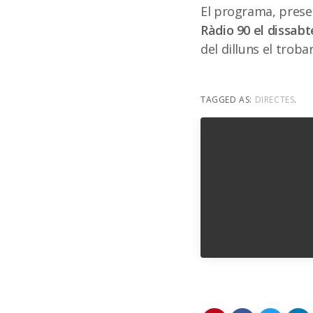
El programa, presen
Ràdio 90 el dissabt
del dilluns el trob
TAGGED AS:
DIRECTES
.