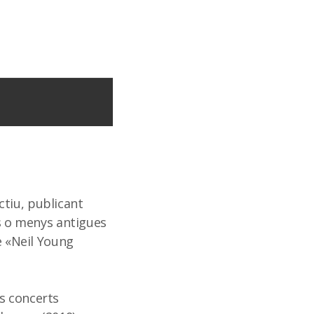
ctiu, publicant
s o menys antigues
te «Neil Young
os concerts