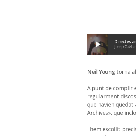
Directes 
play_arrow
Josep Cuèllar
Neil Young
torna al
A punt de complir e
regularment discos
que havien quedat al
Archives», que incl
I hem escollit prec