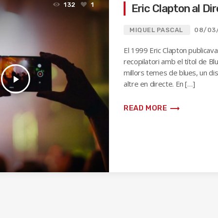
132
1
Eric Clapton al Di
MIQUEL PASCAL
08/03
El 1999 Eric Clapton publicav
recopilatori amb el títol de B
millors temes de blues, un dis
play_arrow
altre en directe. En […]
trending_flat
READ MORE