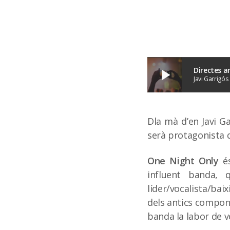
Directes a
play_arrow
Javi Garrigós
Dla mà d’en Javi G
serà protagonista 
One Night Only
és
influent banda,
líder/vocalista/bai
dels antics compone
banda la labor de v