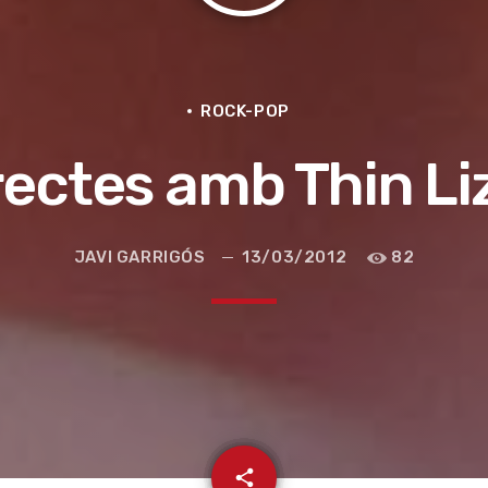
ROCK-POP
rectes amb Thin Li
JAVI GARRIGÓS
13/03/2012
82
e la ruta de la seda
email
share