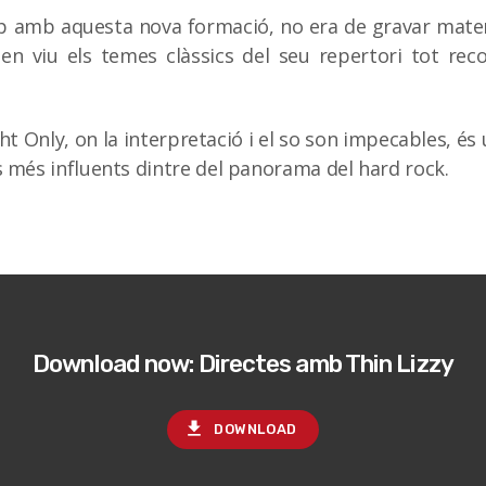
up amb aquesta nova formació, no era de gravar materi
 en viu els temes clàssics del seu repertori tot reco
ht Only, on la interpretació i el so son impecables, 
 més influents dintre del panorama del hard rock.
Download now: Directes amb Thin Lizzy
file_download
DOWNLOAD