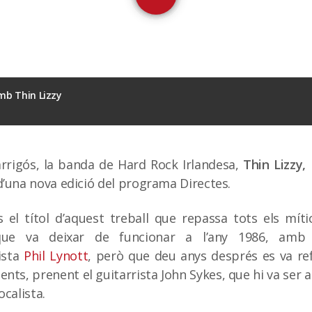
mb Thin Lizzy
arrigós, la banda de Hard Rock Irlandesa,
Thin Lizzy,
d’una nova edició del programa Directes.
 el títol d’aquest treball que repassa tots els mít
 que va deixar de funcionar a l’any 1986, amb
xista
Phil Lynott
, però que deu anys després es va r
nts, prenent el guitarrista John Sykes, que hi va ser a 
ocalista.