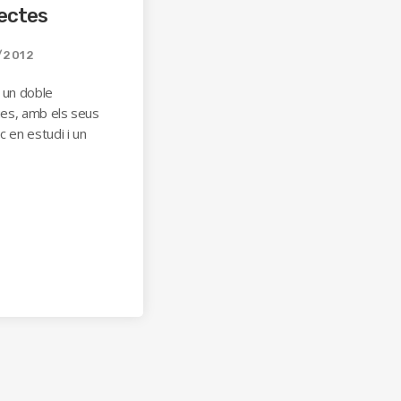
rectes
/2012
a un doble
lues, amb els seus
c en estudi i un