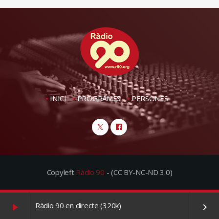
INICI
PROGRAMES
PERSONES
Copyleft
Ràdio 90
- (CC BY-NC-ND 3.0)
Ràdio 90 en directe (320k)
play_arrow
keyboard_arrow_right