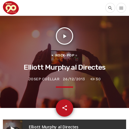
search
menu
play_arrow
ROCK-POP
Elliott Murphy al Directes
JOSEP CUÈLLAR
26/12/2013
50
email
share
Elliott Murphy al Directes