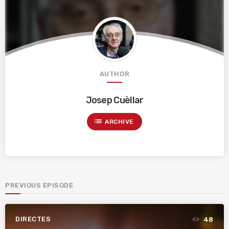
AUTHOR
Josep Cuèllar
list
ARCHIVE
PREVIOUS EPISODE
DIRECTES
48