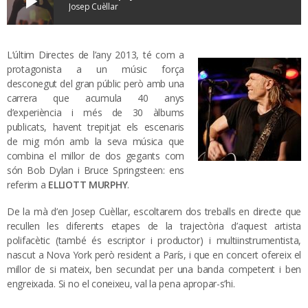
play_arrow
Josep Cuèllar
L’últim Directes de l’any 2013, té com a
protagonista a un músic força
desconegut del gran públic però amb una
carrera que acumula 40 anys
d’experiència i més de 30 àlbums
publicats, havent trepitjat els escenaris
de mig món amb la seva música que
combina el millor de dos gegants com
són Bob Dylan i Bruce Springsteen: ens
referim a
ELLIOTT MURPHY
.
De la mà d’en Josep Cuèllar, escoltarem dos treballs en directe que
recullen les diferents etapes de la trajectòria d’aquest artista
polifacètic (també és escriptor i productor) i multiinstrumentista,
nascut a Nova York però resident a París, i que en concert ofereix el
millor de si mateix, ben secundat per una banda competent i ben
engreixada. Si no el coneixeu, val la pena apropar-s’hi.