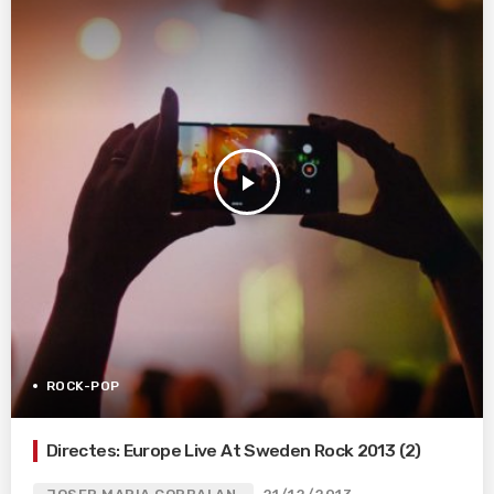
play_arrow
ROCK-POP
Directes: Europe Live At Sweden Rock 2013 (2)