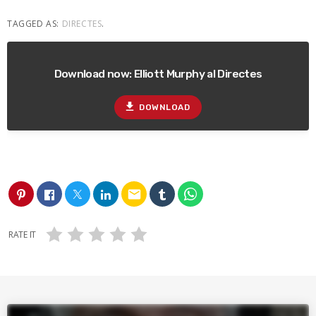
TAGGED AS:
DIRECTES
.
Download now: Elliott Murphy al Directes
file_download
DOWNLOAD
email
RATE IT