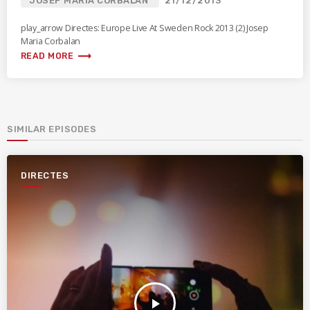
JOSEP MARIA CORBALAN
21/12/2013
play_arrow Directes: Europe Live At Sweden Rock 2013 (2) Josep
Maria Corbalan
trending_flat
READ MORE
SIMILAR EPISODES
DIRECTES
play_arrow