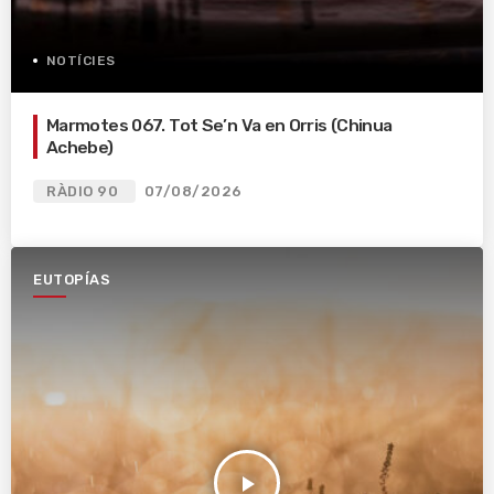
NOTÍCIES
Marmotes 067. Tot Se’n Va en Orris (Chinua
Achebe)
RÀDIO 90
07/08/2026
EUTOPÍAS
play_arrow