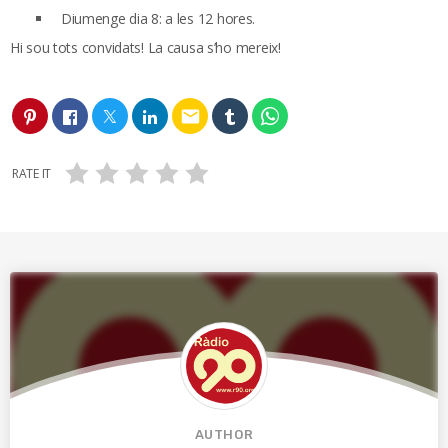
Diumenge dia 8: a les 12 hores.
Hi sou tots convidats! La causa s’ho mereix!
email
RATE IT
AUTHOR