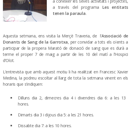
a conèixer les seves activitats i projectes,
a través del programa
Les entitats
tenen la paraula
.
Aquesta setmana, ens visita la Merçè Traveria, de l’
Associació de
Donants de Sang de la Garrotxa
, per convidar a tots els oïents a
participar de la propera Marató de donació de sang que es durà a
terme el proper 7 de maig a partir de les 10 del matí a l’Hospici
d’Olot.
L’entrevista que amb aquest motiu li ha realitzat en Francesc Xavier
Medina, la podreu escoltar al llarg de tota la setmana vinent en els
horaris que s’indiquen:
Dilluns dia 2, dimecres dia 4 i divendres dia 6: a les 13
hores.
Dimarts dia 3 i dijous dia 5: a les 21 hores.
Dissabte dia 7: a les 10 hores.