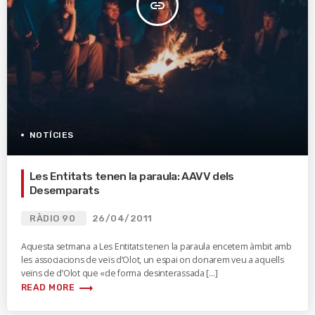
insert_link
NOTÍCIES
Les Entitats tenen la paraula: AAVV dels
Desemparats
RÀDIO 90
26/04/2011
Aquesta setmana a Les Entitats tenen la paraula encetem àmbit amb
les associacions de veïs d’Olot, un espai on donarem veu a aquells
veïns de d’Olot que «de forma desinterassada […]
trending_flat
READ MORE