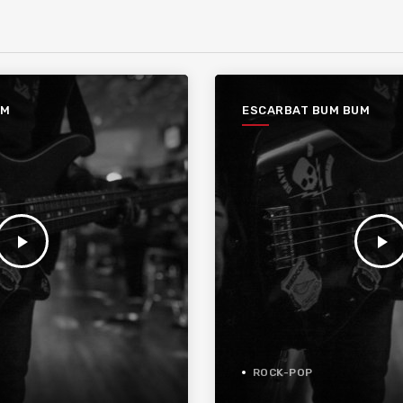
UM
ESCARBAT BUM BUM
play_arrow
play_arrow
ROCK-POP