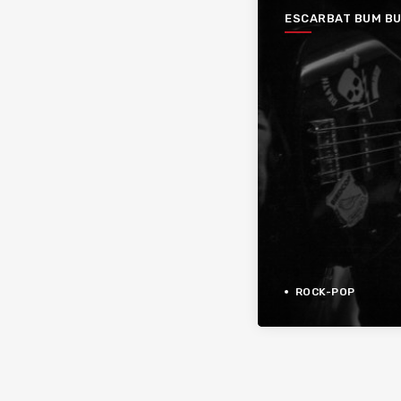
ESCARBAT BUM B
ROCK-POP