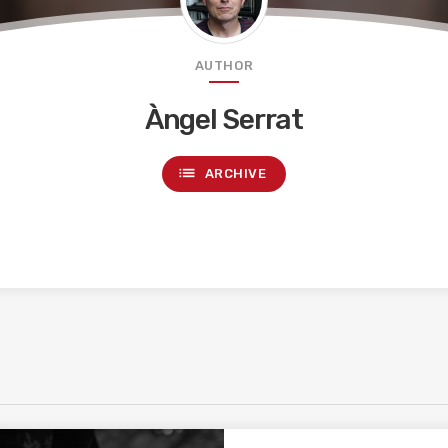
AUTHOR
Àngel Serrat
list
ARCHIVE