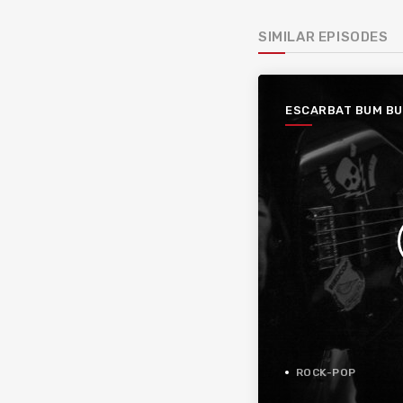
SIMILAR EPISODES
ESCARBAT BUM B
ROCK-POP