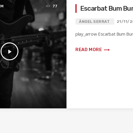
UM
77
Escarbat Bum Bu
ÀNGEL SERRAT
21/11/
play_arrow Escarbat Bum Bum
trending_flat
READ MORE
play_arrow