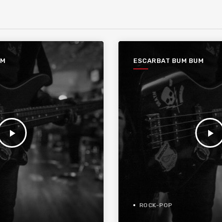
UM
ESCARBAT BUM BUM
play_arrow
play_arrow
ROCK-POP