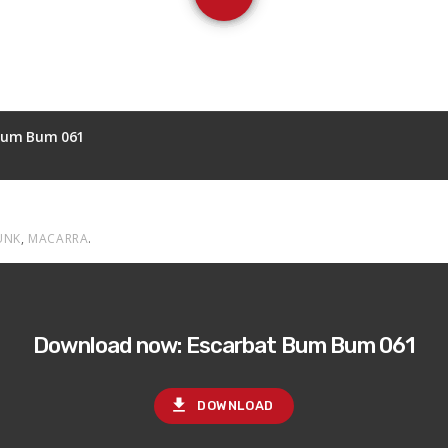
Bum Bum 061
UNK
,
MACARRA
.
Download now: Escarbat Bum Bum 061
file_download
DOWNLOAD