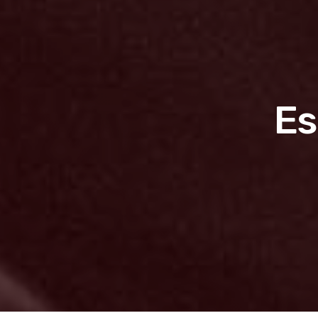
Escarbat bum bum 843
play_arrow
Àngel Serrat
Eutopias 038
play_arrow
Marta Molina
Escarbat bum bum 842
Es
play_arrow
Àngel Serrat
Summer Beaches 128
play_arrow
Gerard Velasco
Biciruling connexió 046 Un altre Vietnam i memòries d
play_arrow
Rosa Sans, Raül Alzola i Nuri Aguilar