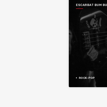
ESCARBAT BUM B
ROCK-POP