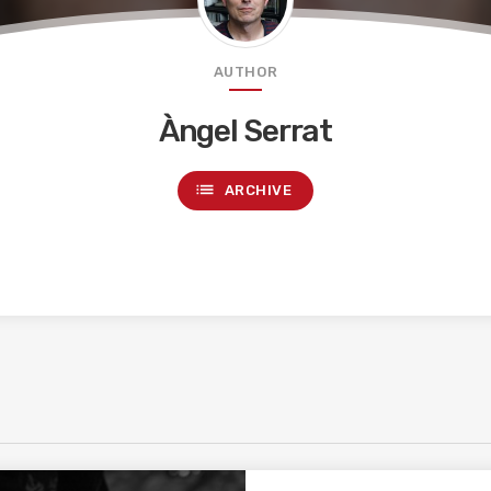
AUTHOR
Àngel Serrat
list
ARCHIVE