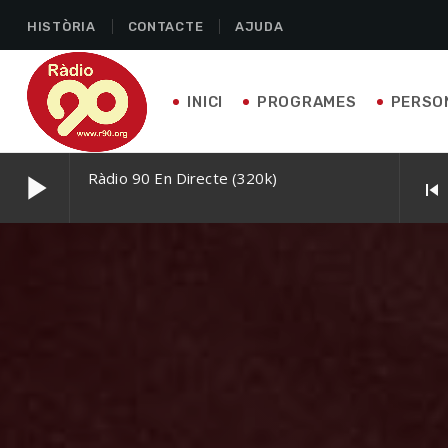
HISTÒRIA
CONTACTE
AJUDA
INICI
PROGRAMES
PERSO
play_arrow
Ràdio 90 En Directe (320k)
skip_previous
Ràdio 90 en directe (320k)
play_arrow
Ràdio 90 en directe (128k)
play_arrow
Summer Beaches 129
play_arrow
Gerard Velasco