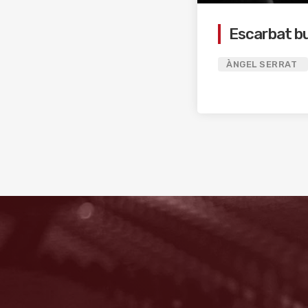
Escarbat b
ÀNGEL SERRAT