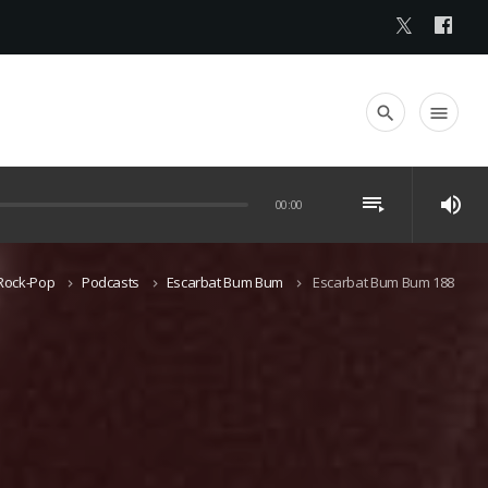
search
menu
playlist_play
volume_up
00:00
Rock-Pop
Podcasts
Escarbat Bum Bum
Escarbat Bum Bum 188
keyboard_arrow_right
keyboard_arrow_right
keyboard_arrow_right