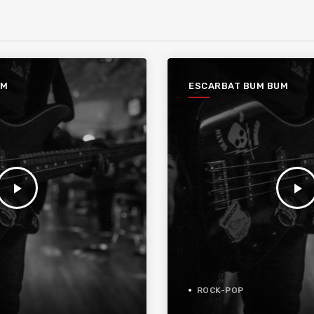
UM
ESCARBAT BUM BUM
play_arrow
play_arrow
ROCK-POP