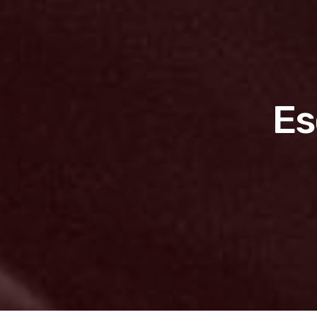
Escarbat bum bum 843
play_arrow
Àngel Serrat
Eutopias 038
play_arrow
Marta Molina
Escarbat bum bum 842
Es
play_arrow
Àngel Serrat
Summer Beaches 128
play_arrow
Gerard Velasco
Biciruling connexió 046 Un altre Vietnam i memòries d
play_arrow
Rosa Sans, Raül Alzola i Nuri Aguilar