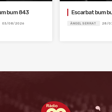
um bum 843
Escarbat bum b
03/08/2026
ÀNGEL SERRAT
28/0