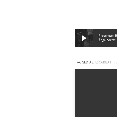
Escarbat 
play_arrow
Àngel Serrat
TAGGED AS:
ESCARBAT
,
P