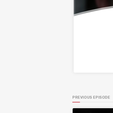
PREVIOUS EPISODE