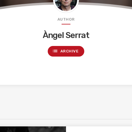
AUTHOR
Àngel Serrat
list
ARCHIVE