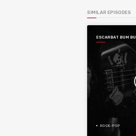
SIMILAR EPISODES
ESCARBAT BUM B
ROCK-POP