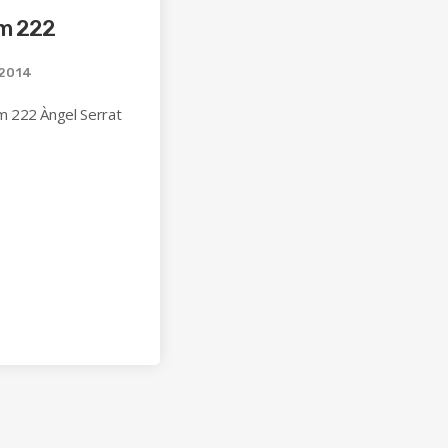
m 222
2014
 222 Àngel Serrat