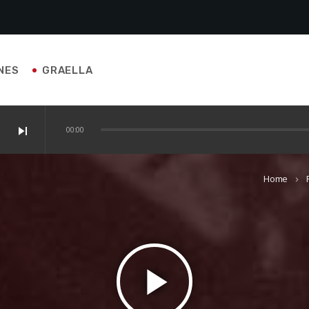
NES
GRAELLA
skip_next
00:00
Home
keyboard_arrow_right
play_arrow