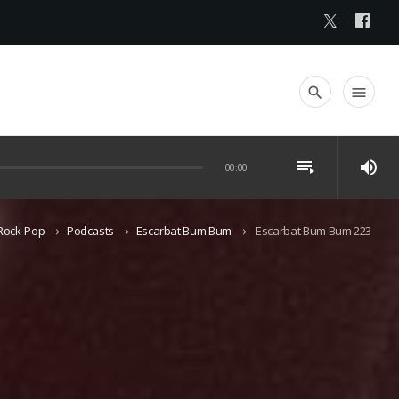
search
menu
playlist_play
volume_up
00:00
Rock-Pop
Podcasts
Escarbat Bum Bum
Escarbat Bum Bum 223
keyboard_arrow_right
keyboard_arrow_right
keyboard_arrow_right