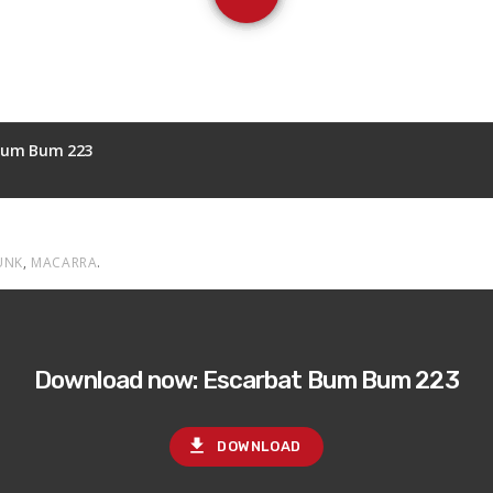
Bum Bum 223
UNK
,
MACARRA
.
Download now: Escarbat Bum Bum 223
file_download
DOWNLOAD