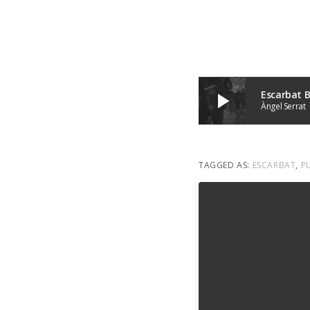
Escarbat 
play_arrow
Àngel Serrat
TAGGED AS:
ESCARBAT
,
P