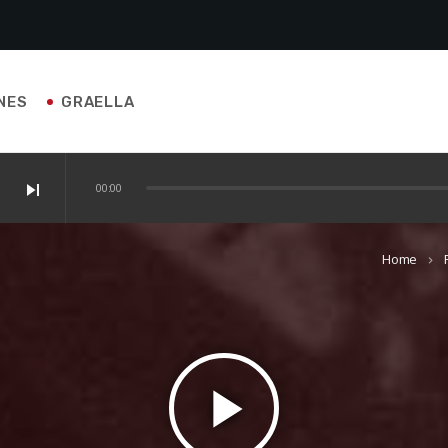
NES
GRAELLA
skip_next
00:00
Home
keyboard_arrow_right
play_arrow