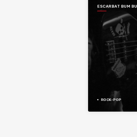
ESCARBAT BUM B
ROCK-POP