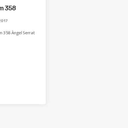
m 358
2017
 358 Àngel Serrat