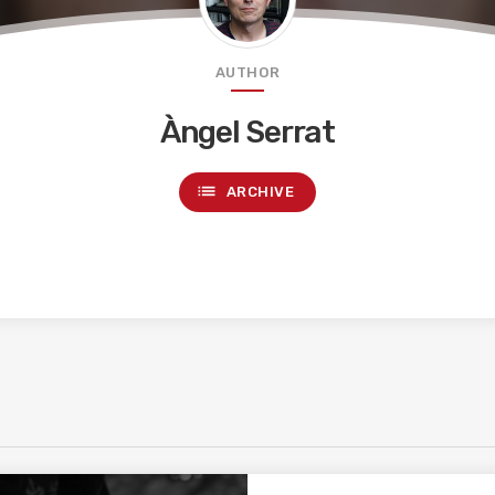
AUTHOR
Àngel Serrat
list
ARCHIVE