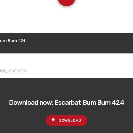
Bum Bum 424
UNK
,
MACARRA
.
Download now: Escarbat Bum Bum 424
file_download
DOWNLOAD