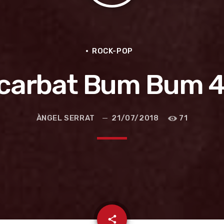
ROCK-POP
carbat Bum Bum 
ÀNGEL SERRAT
21/07/2018
71
e la ruta de la seda
email
share