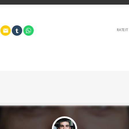
RATE IT
email