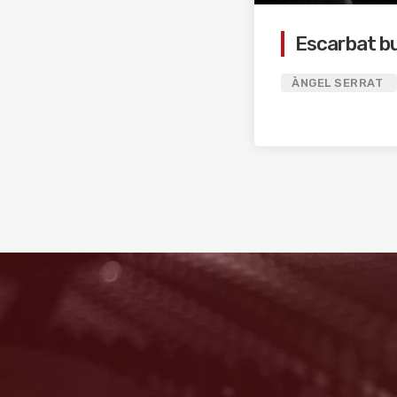
Escarbat b
ÀNGEL SERRAT