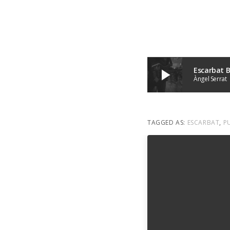
Escarbat 
play_arrow
Àngel Serrat
TAGGED AS:
ESCARBAT
,
P