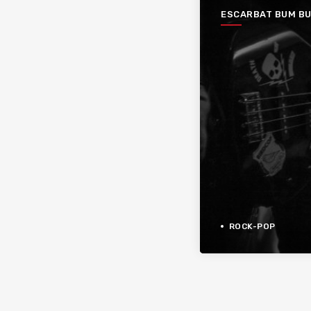
ESCARBAT BUM B
ROCK-POP