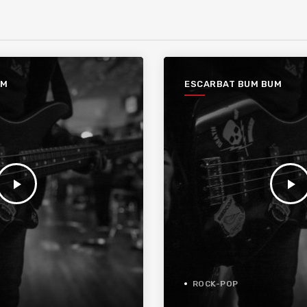
UM
ESCARBAT BUM BUM
play_arrow
play_arrow
ROCK-POP