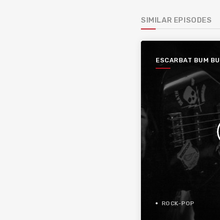
SIMILAR EPISODES
ESCARBAT BUM B
ROCK-POP