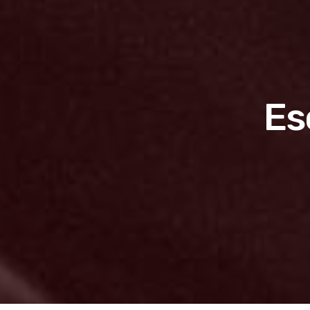
Escarbat bum bum 843
play_arrow
Àngel Serrat
Eutopias 038
play_arrow
Marta Molina
Escarbat bum bum 842
Es
play_arrow
Àngel Serrat
Summer Beaches 128
play_arrow
Gerard Velasco
Biciruling connexió 046 Un altre Vietnam i memòries d
play_arrow
Rosa Sans, Raül Alzola i Nuri Aguilar