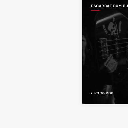
ESCARBAT BUM B
ROCK-POP