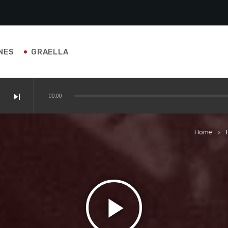
NES
GRAELLA
skip_next
00:00
Home
keyboard_arrow_right
play_arrow