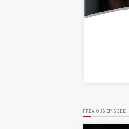
PREVIOUS EPISODE