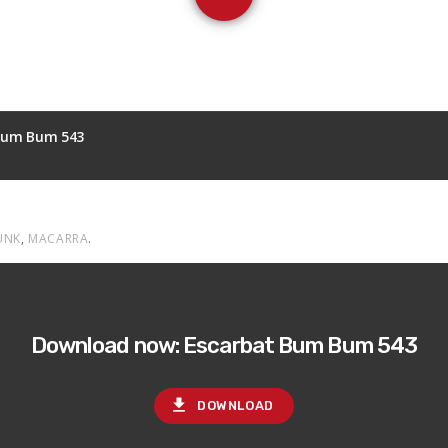
Bum Bum 543
UNK
,
MACARRA
.
Download now: Escarbat Bum Bum 543
file_download
DOWNLOAD