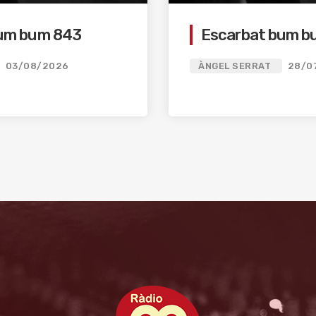
um bum 843
Escarbat bum b
03/08/2026
ÀNGEL SERRAT
28/0