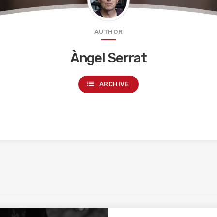
AUTHOR
Àngel Serrat
list
ARCHIVE