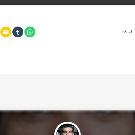
RATE IT
email