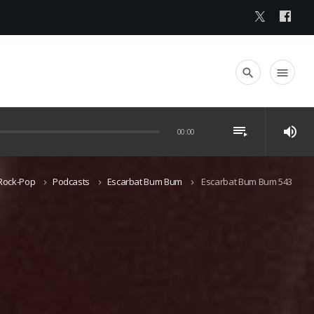
search
menu
playlist_play
volume_up
00:00
Rock-Pop
Podcasts
Escarbat Bum Bum
Escarbat Bum Bum 543
keyboard_arrow_right
keyboard_arrow_right
keyboard_arrow_right