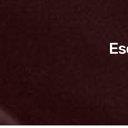
Escarbat bum bum 843
play_arrow
Àngel Serrat
Eutopias 038
play_arrow
Marta Molina
Escarbat bum bum 842
Es
play_arrow
Àngel Serrat
Summer Beaches 128
play_arrow
Gerard Velasco
Biciruling connexió 046 Un altre Vietnam i memòries d
play_arrow
Rosa Sans, Raül Alzola i Nuri Aguilar