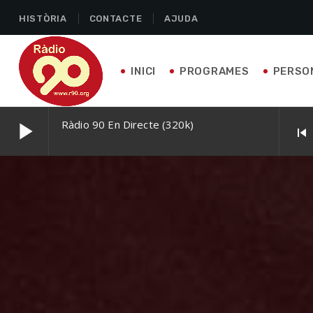
HISTÒRIA
CONTACTE
AJUDA
INICI
PROGRAMES
PERSO
play_arrow
Ràdio 90 En Directe (320k)
skip_previous
Ràdio 90 en directe (320k)
play_arrow
Ràdio 90 en directe (128k)
play_arrow
Summer Beaches 129
play_arrow
Gerard Velasco