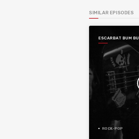
SIMILAR EPISODES
ESCARBAT BUM B
ROCK-POP