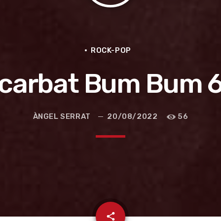
ROCK-POP
carbat Bum Bum 
ÀNGEL SERRAT
20/08/2022
56
e la ruta de la seda
email
share