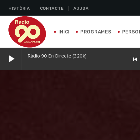
HISTÒRIA
CONTACTE
AJUDA
INICI
PROGRAMES
PERSO
play_arrow
Ràdio 90 En Directe (320k)
skip_previous
Ràdio 90 en directe (320k)
play_arrow
Ràdio 90 en directe (128k)
play_arrow
Summer Beaches 129
play_arrow
Gerard Velasco