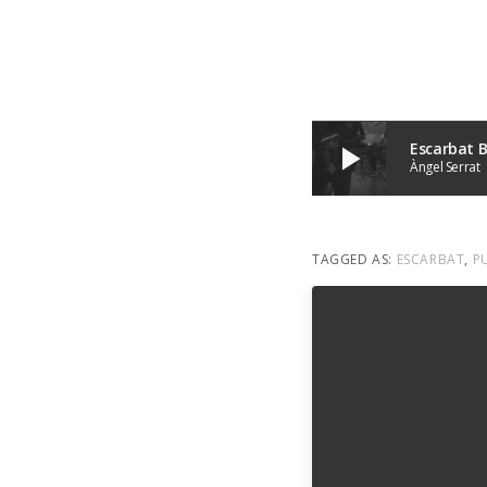
Escarbat 
play_arrow
Àngel Serrat
TAGGED AS:
ESCARBAT
,
P