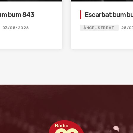
um bum 843
Escarbat bum b
03/08/2026
ÀNGEL SERRAT
28/0