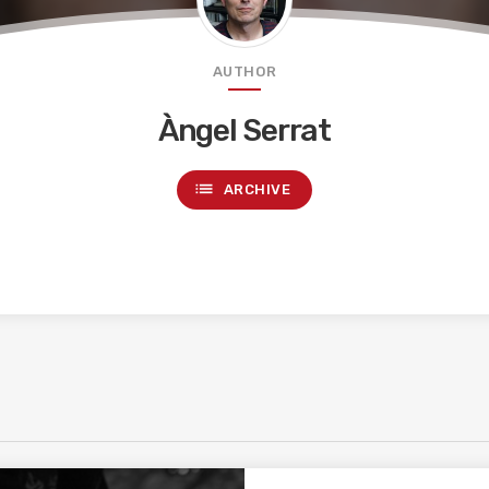
AUTHOR
Àngel Serrat
list
ARCHIVE