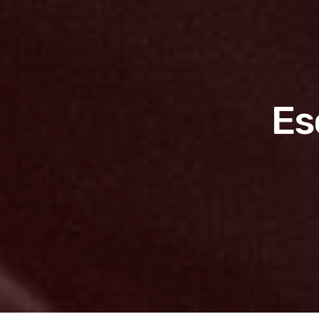
Escarbat bum bum 843
play_arrow
Àngel Serrat
Eutopias 038
play_arrow
Marta Molina
Escarbat bum bum 842
Es
play_arrow
Àngel Serrat
Summer Beaches 128
play_arrow
Gerard Velasco
Biciruling connexió 046 Un altre Vietnam i memòries d
play_arrow
Rosa Sans, Raül Alzola i Nuri Aguilar