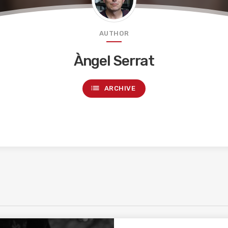
AUTHOR
Àngel Serrat
list
ARCHIVE