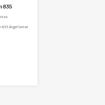
m 835
2026
 835 Àngel Serrat