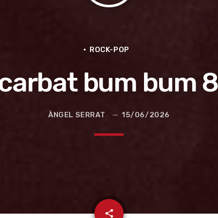
ROCK-POP
carbat bum bum 
ÀNGEL SERRAT
15/06/2026
e la ruta de la seda
email
share