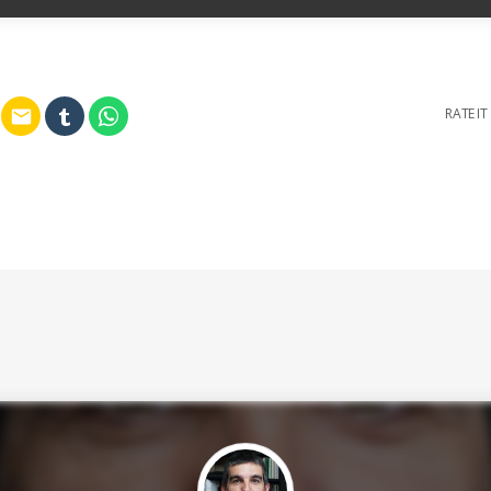
RATE IT
email