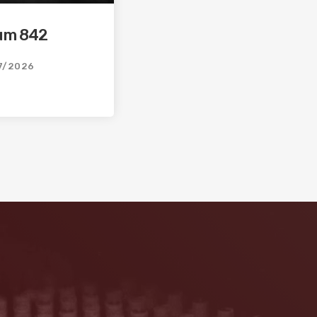
um 842
7/2026