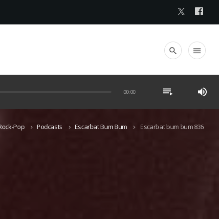
search
menu
playlist_play
volume_up
00:00
Rock-Pop
Podcasts
Escarbat Bum Bum
Escarbat bum bum 836
keyboard_arrow_right
keyboard_arrow_right
keyboard_arrow_right