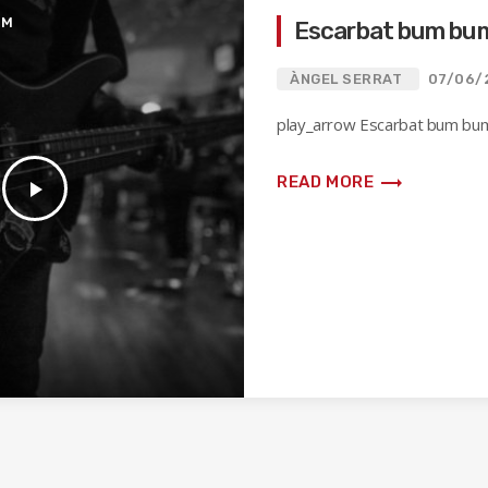
UM
Escarbat bum bu
ÀNGEL SERRAT
07/06/
play_arrow Escarbat bum bum
trending_flat
READ MORE
play_arrow