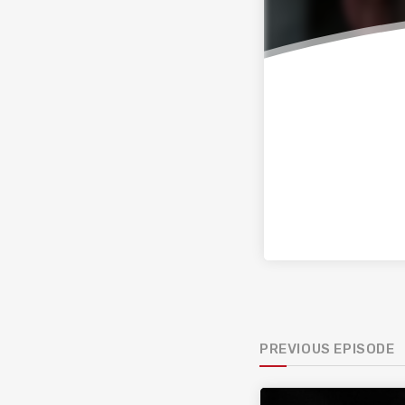
PREVIOUS EPISODE