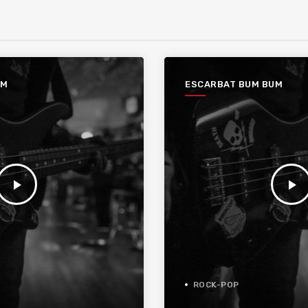
UM
ESCARBAT BUM BUM
play_arrow
play_arrow
ROCK-POP