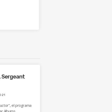
. Sergeant
021
ductor”, el programa
ar àlbums