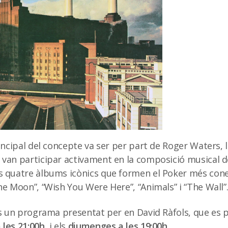
rincipal del concepte va ser per part de Roger Waters, l
van participar activament en la composició musical de
s quatre àlbums icònics que formen el Poker més cone
he Moon”, “Wish You Were Here”, “Animals” i “The Wall”
és un programa presentat per en David Ràfols, que es p
 les 21:00h
, i els
diumenges a les 19:00h
.