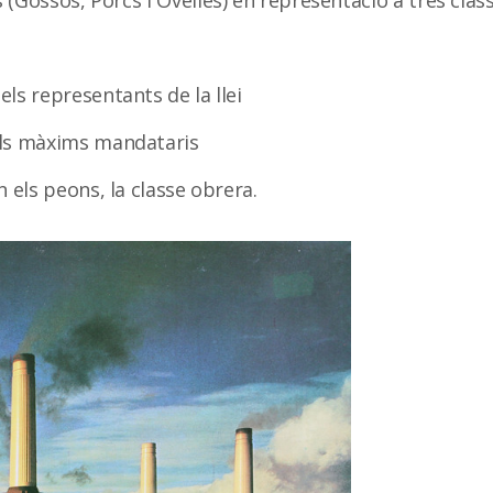
 (Gossos, Porcs i Ovelles) en representació a tres class
els representants de la llei
els màxims mandataris
n els peons, la classe obrera.