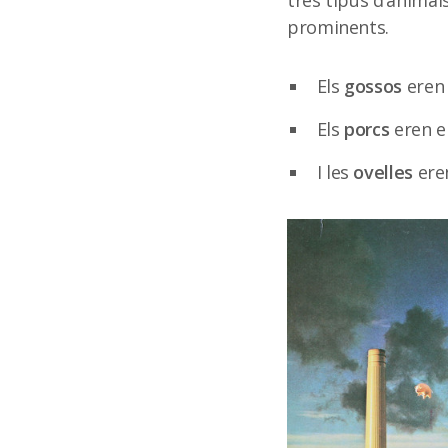
tres tipus d’animals
prominents.
Els
gossos
eren 
Els
porcs
eren 
I les
ovelles
ere