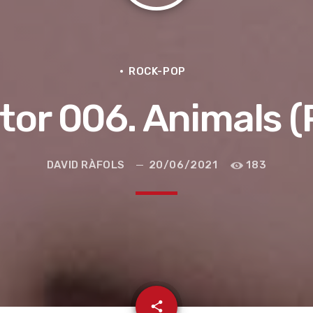
ROCK-POP
tor 006. Animals (
DAVID RÀFOLS
20/06/2021
183
e la ruta de la seda
email
share