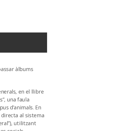
epassar àlbums
nerals, en el llibre
s”, una faula
ipus d’animals. En
 directa al sistema
al”), utilitzant