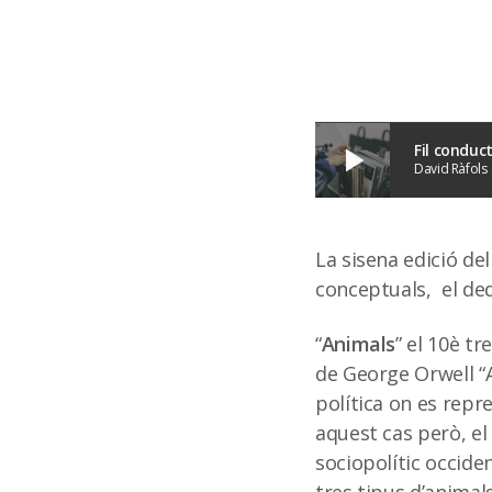
Fil conduc
play_arrow
David Ràfols
La sisena edició del
conceptuals, el ded
“
Animals
” el 10è tr
de George Orwell “A
política on es repr
aquest cas però, el
sociopolític occiden