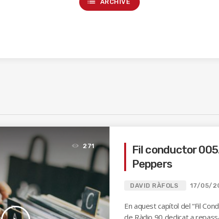
list
ARCHIVE
271
Fil conductor 005
Peppers
DAVID RÀFOLS
17/05/2
En aquest capítol del “Fil Con
de Ràdio 90 dedicat a repass