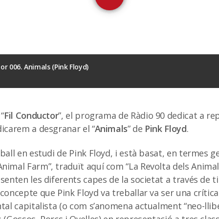
tor 006. Animals (Pink Floyd)
 “
Fil Conductor
”, el programa de Ràdio 90 dedicat a r
icarem a desgranar el “
Animals
” de
Pink Floyd
.
eball en estudi de Pink Floyd, i està basat, en termes ge
nimal Farm”, traduït aquí com “La Revolta dels Animal
esenten les diferents capes de la societat a través de t
 concepte que Pink Floyd va treballar va ser una crítica
tal capitalista (o com s’anomena actualment “neo-lliber