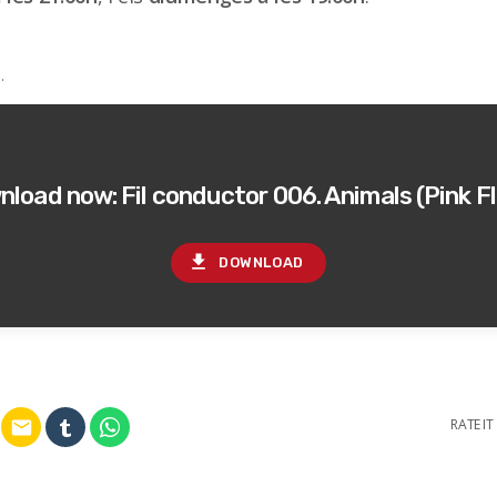
L
.
load now: Fil conductor 006. Animals (Pink F
file_download
DOWNLOAD
RATE IT
email