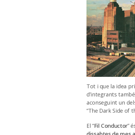
Tot i que la idea p
d’integrants també 
aconseguint un del
“The Dark Side of t
El “
Fil Conductor
” 
dissabtes de mes a