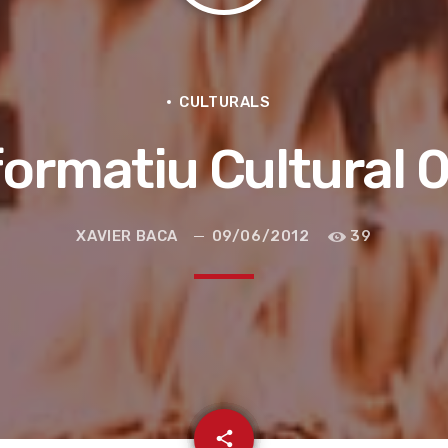
CULTURALS
formatiu Cultural 
XAVIER BACA
09/06/2012
39
e la ruta de la seda
email
share