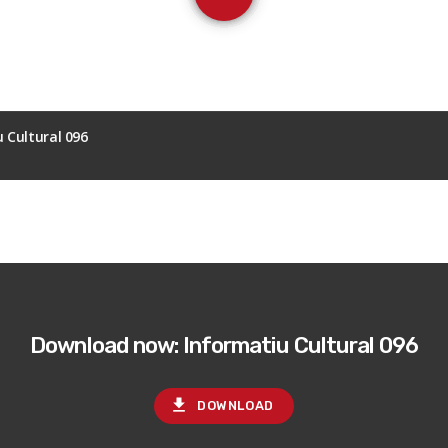
 Cultural 096
Download now: Informatiu Cultural 096
file_download
DOWNLOAD