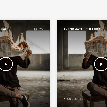
URAL
INFORMATIU CULTURAL
75
play_arrow
play_arrow
CULTURALS