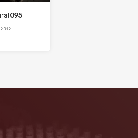
ural 095
/2012