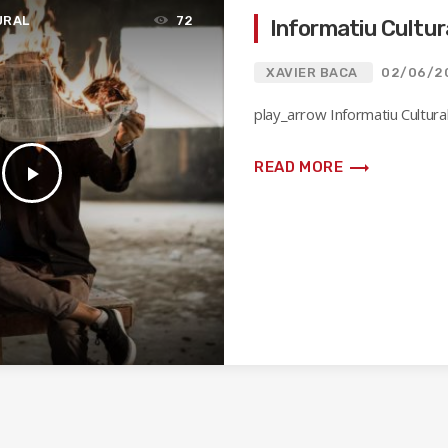
URAL
72
Informatiu Cultur
XAVIER BACA
02/06/2
play_arrow Informatiu Cultura
trending_flat
READ MORE
play_arrow