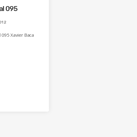
al 095
012
l 095 Xavier Baca