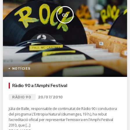
insert_link
NOTÍCIES
Ràdio 90 a l’Amphi Festival
RÀDIO 90
20/07/2010
Júlia de Balle, responsable de continuïtat de Ràdio 90 i conductora
del programa L’Entropia Natural (diumenges, 19 h.), ha rebut
l’acreditació oficial per representar l’emissora en l’Amphi Festival
2010, que […]