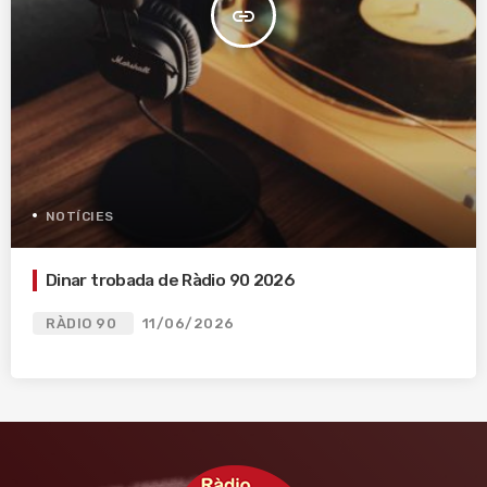
insert_link
NOTÍCIES
Dinar trobada de Ràdio 90 2026
RÀDIO 90
11/06/2026