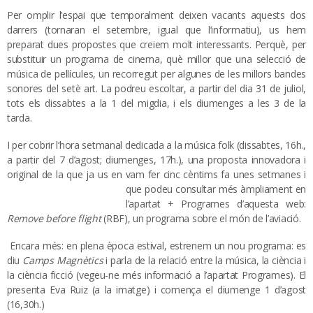
Per omplir l’espai que temporalment deixen vacants aquests dos
darrers (tornaran el setembre, igual que l’informatiu), us hem
preparat dues propostes que creiem molt interessants. Perquè, per
substituir un programa de cinema, què millor que una selecció de
música de pel·lícules, un recorregut per algunes de les millors bandes
sonores del setè art. La podreu escoltar, a partir del dia 31 de juliol,
tots els dissabtes a la 1 del migdia, i els diumenges a les 3 de la
tarda.
I per cobrir l’hora setmanal dedicada a la música folk (dissabtes, 16h.,
a partir del 7 d’agost; diumenges, 17h.), una proposta innovadora i
original de la que ja us en vam fer cinc cèntims fa unes setmanes i
que podeu c
onsultar més àmpliament en
l’apartat + Programes d’aquesta web:
Remove before flight
(RBF), un programa sobre el món de l’aviació.
Encara més: en plena època estival, estrenem un nou programa: es
diu
Camps Magnètics
i parla de la relació entre la música, la ciència i
la ciència ficció (vegeu-ne més informació a l’apartat Programes). El
presenta Eva Ruiz (a la imatge) i comença el diumenge 1 d’agost
(16,30h.)