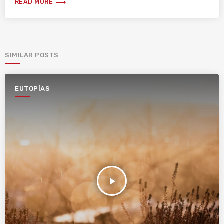
trending_flat
READ MORE
SIMILAR POSTS
EUTOPÍAS
play_arrow