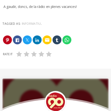
A gaudir, doncs, de la ràdio en plenes vacances!
TAGGED AS:
INFORMATIU
.
email
RATE IT