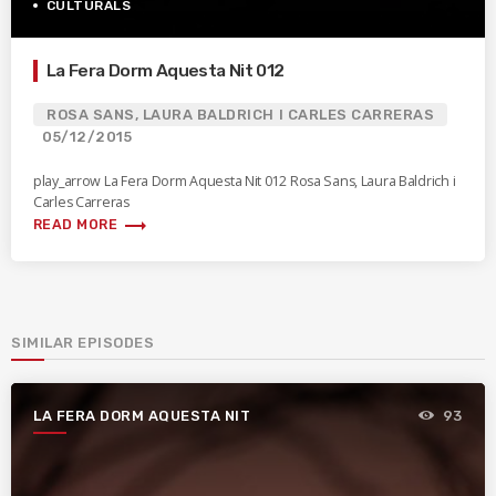
CULTURALS
La Fera Dorm Aquesta Nit 012
ROSA SANS, LAURA BALDRICH I CARLES CARRERAS
05/12/2015
play_arrow La Fera Dorm Aquesta Nit 012 Rosa Sans, Laura Baldrich i
Carles Carreras
trending_flat
READ MORE
SIMILAR EPISODES
LA FERA DORM AQUESTA NIT
93