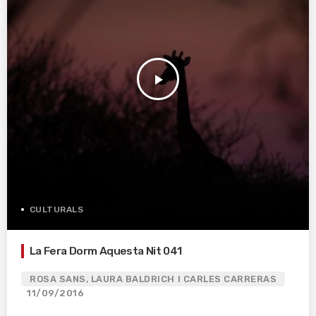
play_arrow
CULTURALS
La Fera Dorm Aquesta Nit 041
ROSA SANS, LAURA BALDRICH I CARLES CARRERAS
11/09/2016