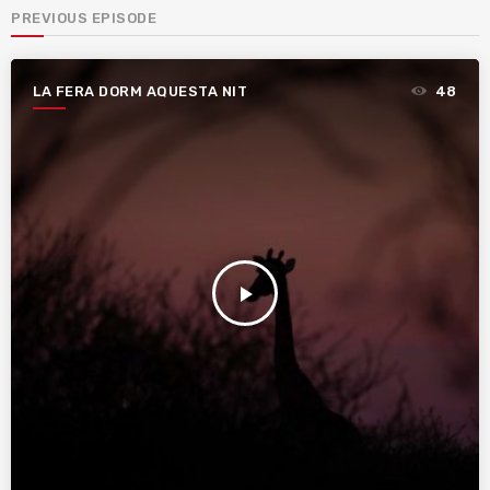
PREVIOUS EPISODE
LA FERA DORM AQUESTA NIT
48
play_arrow