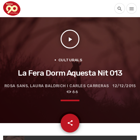
search
menu
play_arrow
CULTURALS
La Fera Dorm Aquesta Nit 013
ROSA SANS, LAURA BALDRICH I CARLES CARRERAS
12/12/2015
66
email
share