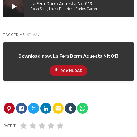
La Fera Dorm Aquesta Nit 013
play_arrow
Rosa Sans, Laura Baldrich i Carles Carreras
TAGGED AS:
SELVA
.
Download now: La Fera Dorm Aquesta Nit 013
file_download
DOWNLOAD
email
RATE IT