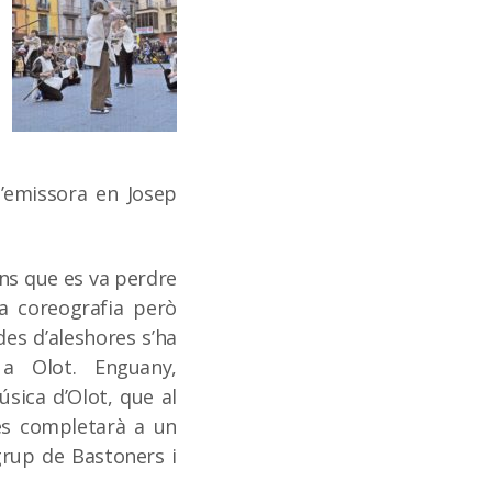
’emissora en Josep
fins que es va perdre
va coreografia però
des d’aleshores s’ha
a Olot. Enguany,
sica d’Olot, que al
es completarà a un
grup de Bastoners i