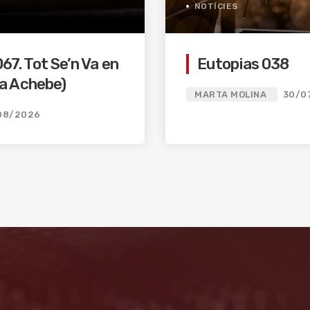
NOTÍCIES
7. Tot Se’n Va en
Eutopias 038
ua Achebe)
MARTA MOLINA
30/0
08/2026