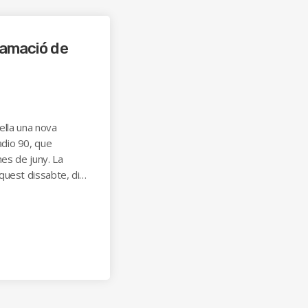
ramació de
ella una nova
dio 90, que
mes de juny. La
quest dissabte, dia