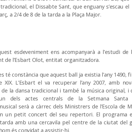
 tradicional, el Dissabte Sant, que enguany s’escau el
ç, a 2/4 de 8 de la tarda a la Plaça Major.
aquest esdeveniment ens acompanyarà a l’estudi de l
nt de l’Esbart Olot, entitat organitzadora.
s té constància que aquest ball ja existia l’any 1490, 
e XIX. L’Esbart el va recuperar l’any 2007, amb no
 de la dansa tradicional i també la música original, i 
n dels actes centrals de la Setmana Santa 
sical serà a càrrec dels Ministrers de l’Escola de Mú
n un petit concert del seu repertori. El programa 
 tarda amb una cercavila pel centre de la ciutat del 
hom és convidat a assistir-hi.