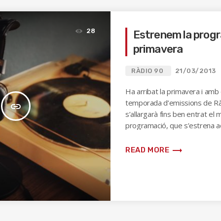
28
Estrenem la prog
primavera
RÀDIO 90
21/03/2013
Ha arribat la primavera i amb 
temporada d’emissions de Rà
insert_link
s’allargarà fins ben entrat el 
programació, que s’estrena a
[…]
trending_flat
READ MORE