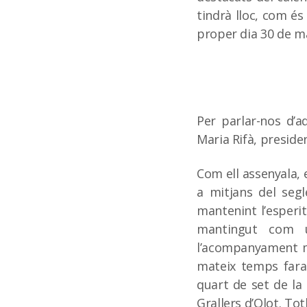
tindrà lloc, com és
proper dia 30 de mar
Per parlar-nos d’
Maria Rifà, preside
Com ell assenyala, e
a mitjans del segl
mantenint l’esperit
mantingut com u
l’acompanyament mu
mateix temps fara
quart de set de la
Grallers d’Olot. Tot