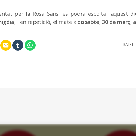
entat per la Rosa Sans, es podrà escoltar aquest
d
migdia,
i en repetició, el mateix
dissabte, 30 de març, a
RATE IT
email