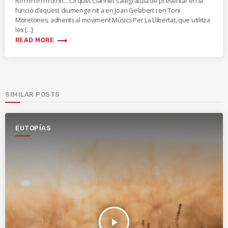
Rrrrrrrrrrrrrrtxnn… Cirquet Clarinet s’alegratula de presentar en la
funció d’aquest diumenge nit a en Joan Gelabert i en Toni
Moretones, adherits al moviment Músics Per La Llibertat, que utilitza
les […]
trending_flat
READ MORE
SIMILAR POSTS
EUTOPÍAS
play_arrow