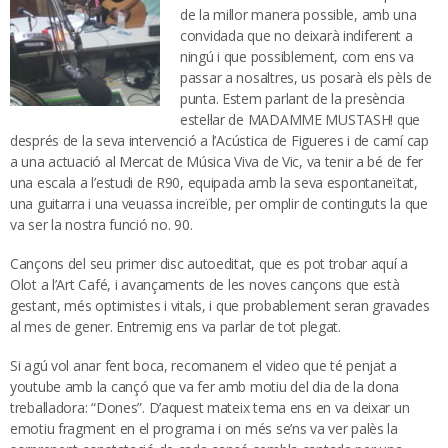
de la millor manera possible, amb una
convidada que no deixarà indiferent a
ningú i que possiblement, com ens va
passar a nosaltres, us posarà els pèls de
punta. Estem parlant de la presència
estel·lar de MADAMME MUSTASH! que
després de la seva intervenció a l’Acústica de Figueres i de camí cap
a una actuació al Mercat de Música Viva de Vic, va tenir a bé de fer
una escala a l’estudi de R90, equipada amb la seva espontaneïtat,
una guitarra i una veuassa increïble, per omplir de continguts la que
va ser la nostra funció no. 90.
Cançons del seu primer disc autoeditat, que es pot trobar aquí a
Olot a l’Art Café, i avançaments de les noves cançons que està
gestant, més optimistes i vitals, i que probablement seran gravades
al mes de gener. Entremig ens va parlar de tot plegat.
Si agú vol anar fent boca, recomanem el video que té penjat a
youtube amb la cançó que va fer amb motiu del dia de la dona
treballadora: “Dones”. D’aquest mateix tema ens en va deixar un
emotiu fragment en el programa i on més se’ns va ver palès la