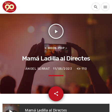
search
menu
play_arrow
ROCK-POP
Mamá Ladilla al Directes
ÀNGEL SERRAT
11/05/2023
110
email
share
Mamá Ladilla al Directes