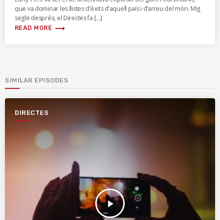
que va dominar les llistes d’èxits d’aquell país i d’arreu del món. Mig
segle després, el Directes fa […]
trending_flat
READ MORE
SIMILAR EPISODES
DIRECTES
play_arrow