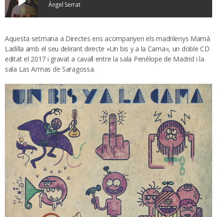
play_arrow
Àngel Serrat
Aquesta setmana a Directes ens acompanyen els madrilenys Mamá
Ladilla amb el seu delirant directe «Un bis y a la Cama», un doble CD
editat el 2017 i gravat a cavall entre la sala Penélope de Madrid i la
sala Las Armas de Saragossa.