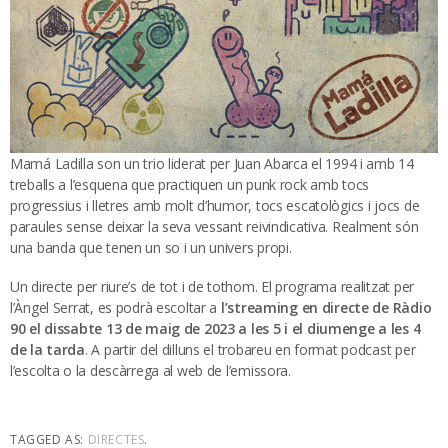
Mamá Ladilla son un trio liderat per Juan Abarca el 1994 i amb 14
treballs a l’esquena que practiquen un punk rock amb tocs
progressius i lletres amb molt d’humor, tocs escatològics i jocs de
paraules sense deixar la seva vessant reivindicativa. Realment són
una banda que tenen un so i un univers propi.
Un directe per riure’s de tot i de tothom. El programa realitzat per
l’Àngel Serrat, es podrà escoltar a
l’streaming en directe de Ràdio
90 el dissabte 13 de maig de 2023 a les 5 i el diumenge a les 4
de la tarda
. A partir del dilluns el trobareu en format podcast per
l’escolta o la descàrrega al web de l’emissora.
TAGGED AS:
DIRECTES
.