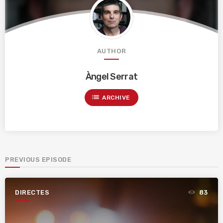
AUTHOR
Àngel Serrat
list
ARCHIVE
PREVIOUS EPISODE
DIRECTES
83