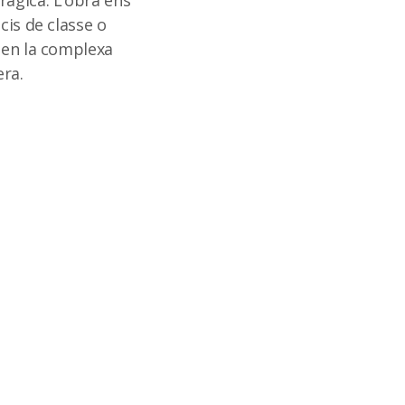
àgica. L’obra ens
cis de classe o
n en la complexa
era.