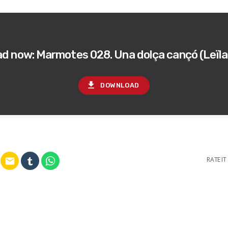
d now: Marmotes 028. Una dolça cançó (Leïla 
file_download
DOWNLOAD
RATE IT
email