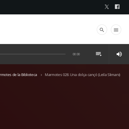
search
menu
playlist_play
volume_up
00:00
motes de la Biblioteca
Marmotes 028. Una dolça cançó (Leïla Slimani)
keyboard_arrow_right