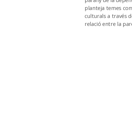
parany de la depen
planteja temes com 
culturals a través 
relació entre la pa