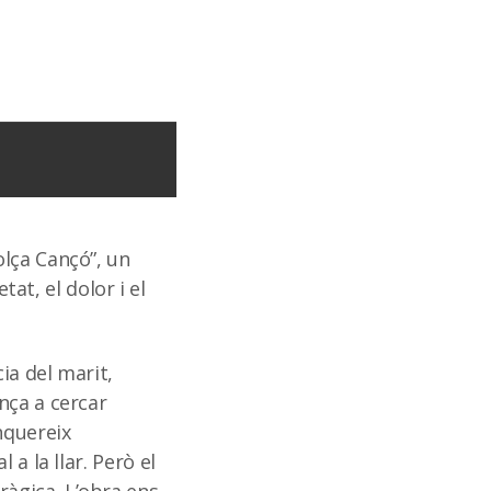
olça Cançó”, un
tat, el dolor i el
ia del marit,
nça a cercar
nquereix
a la llar. Però el