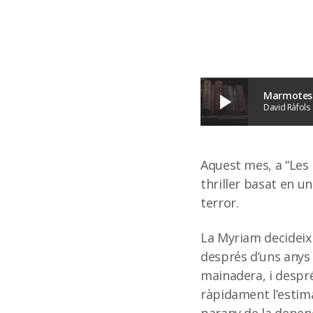
Marmotes 0
play_arrow
David Ràfols
Aquest mes, a “Les 
thriller basat en una
terror.
La Myriam decideix 
després d’uns anys 
mainadera, i despré
ràpidament l’estima 