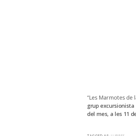
“Les Marmotes de la
grup excursionista
del mes, a les 11 d
TAGGED AS:
LLIBRES
.