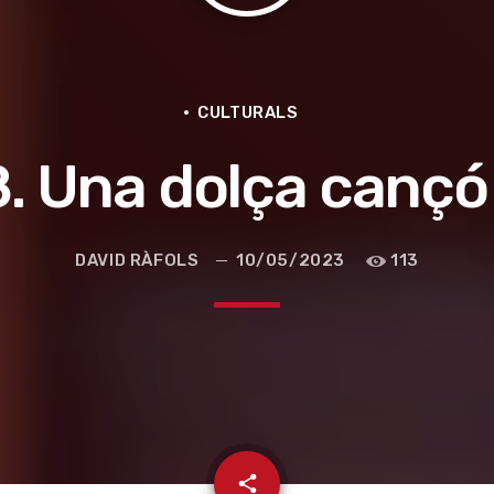
CULTURALS
 Una dolça cançó (
DAVID RÀFOLS
10/05/2023
113
e la ruta de la seda
email
share