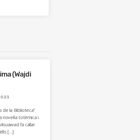
ima (Wajdi
2023
de la Biblioteca”
a novel·la totèmica i
 Mouawad fa callar
ells […]