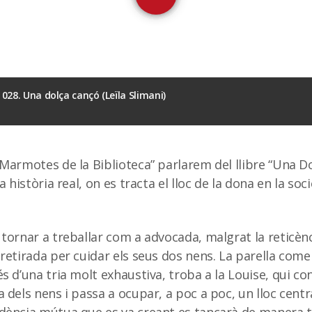
28. Una dolça cançó (Leïla Slimani)
Marmotes de la Biblioteca” parlarem del llibre “Una D
 història real, on es tracta el lloc de la dona en la socie
tornar a treballar com a advocada, malgrat la reticènc
retirada per cuidar els seus dos nens. La parella come
s d’una tria molt exhaustiva, troba a la Louise, qui co
dels nens i passa a ocupar, a poc a poc, un lloc central 