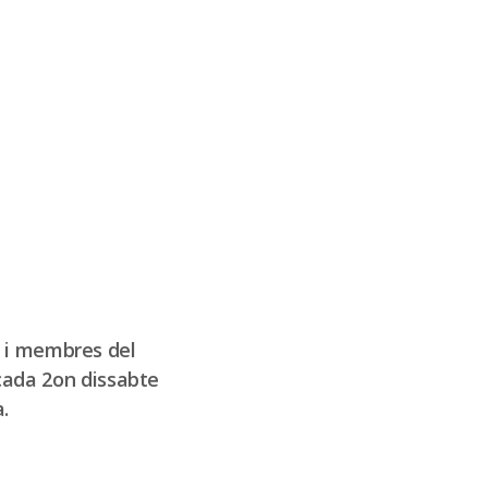
s i membres del
cada 2on dissabte
.