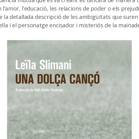
dència mútua que es va creant es tancarà de manera tr
l’amor, l’educació, les relacions de poder o els prejudi
de la detallada descripció de les ambigüitats que sure
rella i el personatge encisador i misteriós de la mainad