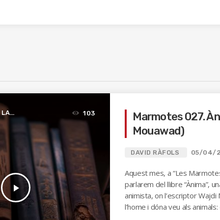
 LA
103
Marmotes 027. Àn
Mouawad)
DAVID RÀFOLS
05/04/
Aquest mes, a “Les Marmotes 
parlarem del llibre “Ànima”, un
play_arrow
animista, on l’escriptor Wajdi
l’home i dóna veu als animals: 