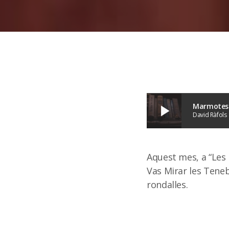
Marmotes 0
play_arrow
David Ràfols
Aquest mes, a “Les 
Vas Mirar les Tenebr
rondalles.