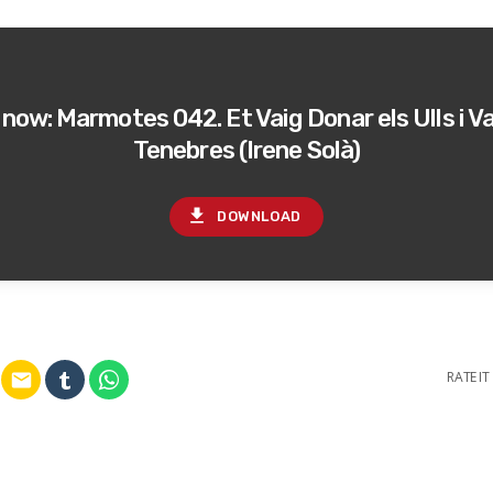
ow: Marmotes 042. Et Vaig Donar els Ulls i Va
Tenebres (Irene Solà)
file_download
DOWNLOAD
RATE IT
email