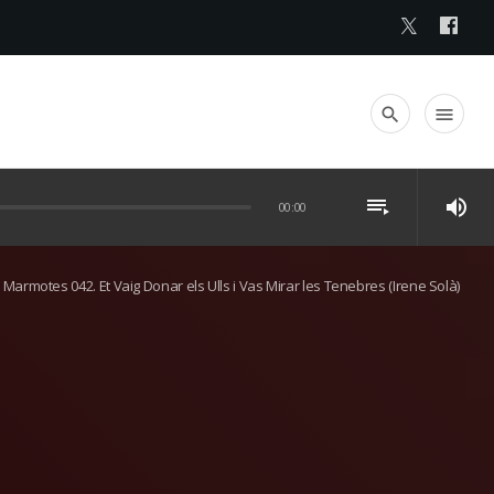
search
menu
playlist_play
volume_up
00:00
Marmotes 042. Et Vaig Donar els Ulls i Vas Mirar les Tenebres (Irene Solà)