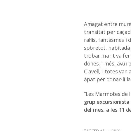
Amagat entre muntan
transitat per caçad
ral·lis, fantasmes i
sobretot, habitada 
trobar marit va fe
dones, i més, avui 
Clavell, i totes van
àpat per donar-li l
“Les Marmotes de la
grup excursionista
del mes, a les 11 d
TAGGED AS:
LLIBRES
.