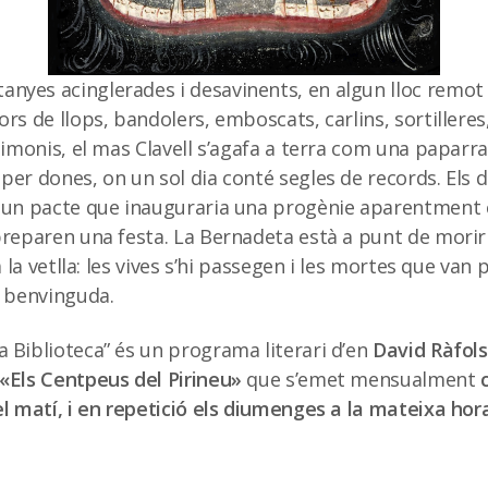
yes acinglerades i desavinents, en algun lloc remot d
ors de llops, bandolers, emboscats, carlins, sortilleres
 dimonis, el mas Clavell s’agafa a terra com una paparra
per dones, on un sol dia conté segles de records. Els d
r un pacte que inauguraria una progènie aparentment 
preparen una festa. La Bernadeta està a punt de morir
 a la vetlla: les vives s’hi passegen i les mortes que va
a benvinguda.
 Biblioteca” és un programa literari d’en
David Ràfol
 «Els Centpeus del Pirineu»
que s’emet mensualment
el matí, i en repetició els diumenges a la mateixa hora