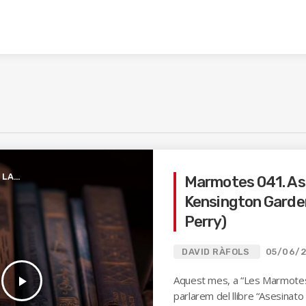
 LA
Marmotes 041. As
Kensington Garde
Perry)
DAVID RÀFOLS
05/06/
play_arrow
Aquest mes, a “Les Marmotes 
parlarem del llibre “Asesinat