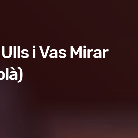
lls i Vas Mirar
olà)