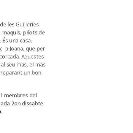
e les Guilleries
, maquis, pilots de
. És una casa,
e la Joana, que per
corcada. Aquestes
 al seu mas, el mas
n preparant un bon
s i membres del
cada 2on dissabte
.