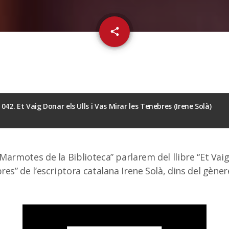
email
share
42. Et Vaig Donar els Ulls i Vas Mirar les Tenebres (Irene Solà)
Marmotes de la Biblioteca” parlarem del llibre “Et Vaig 
es” de l’escriptora catalana Irene Solà, dins del gèner