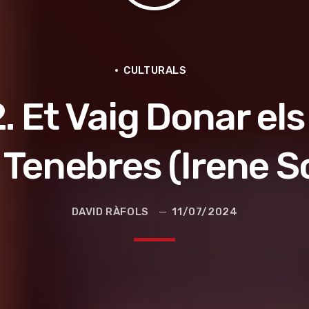
CULTURALS
Et Vaig Donar els U
 Tenebres (Irene S
e la ruta de la seda
DAVID RÀFOLS
11/07/2024