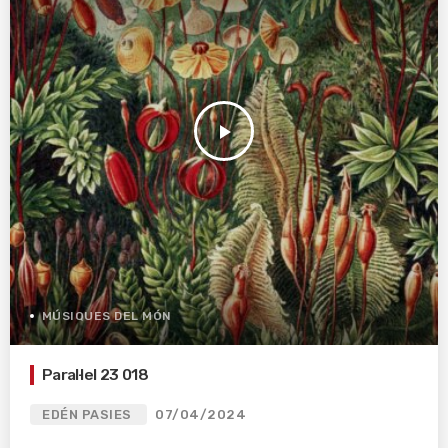
play_arrow
MÚSIQUES DEL MÓN
Paral·lel 23 018
EDÉN PASIES
07/04/2024