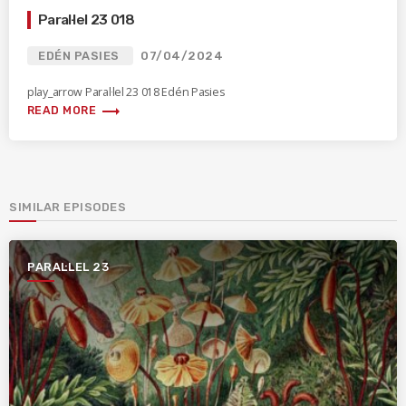
Paral·lel 23 018
EDÉN PASIES
07/04/2024
play_arrow Paral·lel 23 018 Edén Pasies
trending_flat
READ MORE
SIMILAR EPISODES
PARAL·LEL 23