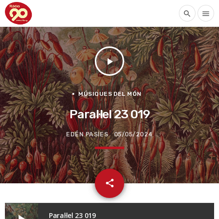
search
menu
play_arrow
MÚSIQUES DEL MÓN
Paral·lel 23 019
EDÉN PASIES
05/05/2024
email
share
Paral·lel 23 019