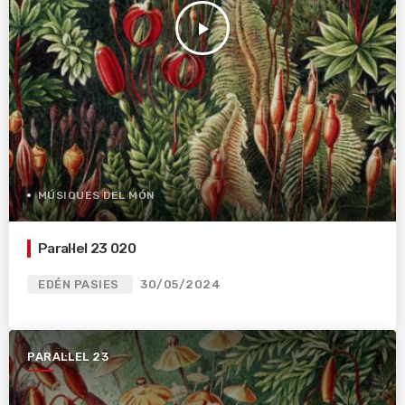
play_arrow
MÚSIQUES DEL MÓN
Paral·lel 23 020
EDÉN PASIES
30/05/2024
PARAL·LEL 23