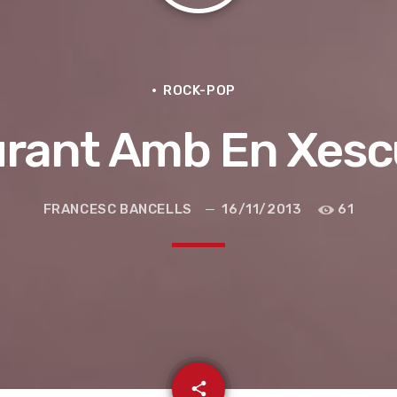
ROCK-POP
urant Amb En Xesc
FRANCESC BANCELLS
16/11/2013
61
e la ruta de la seda
email
share