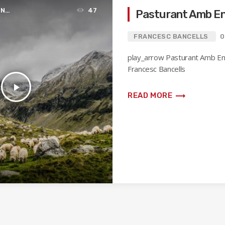
EN
47
Pasturant Amb E
FRANCESC BANCELLS
0
play_arrow Pasturant Amb E
Francesc Bancells
play_arrow
trending_flat
READ MORE