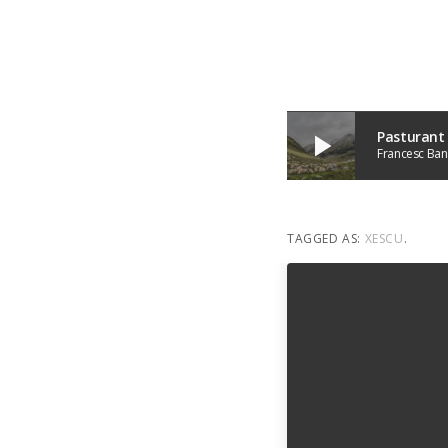
Pasturant
play_arrow
Francesc Ban
TAGGED AS:
XESCU
.