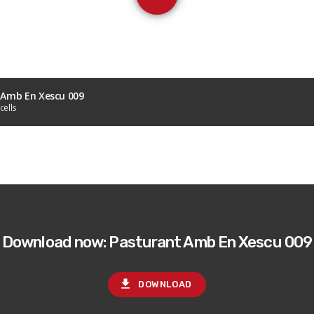
 Amb En Xescu 009
cells
Download now: Pasturant Amb En Xescu 009
file_download
DOWNLOAD