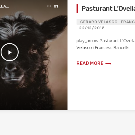
LLA
81
Pasturant L’Ovell
GERARD VELASCO I FRAN
22/12/2018
play_arrow Pasturant L’Ovel
Velasco i Francesc Bancells
play_arrow
trending_flat
READ MORE