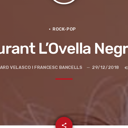
ROCK-POP
rant L’Ovella Neg
ARD VELASCO I FRANCESC BANCELLS
29/12/2018
e la ruta de la seda
email
share