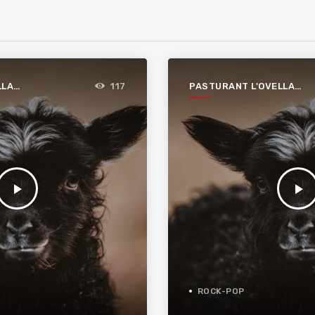
LLA
PASTURANT L'OVELLA
117
NEGRA
play_arrow
play_arrow
ROCK-POP