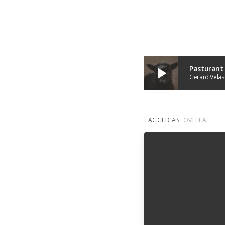
Pasturant 
play_arrow
Gerard Velasc
TAGGED AS:
OVELLA
.