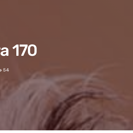
ra 170
54