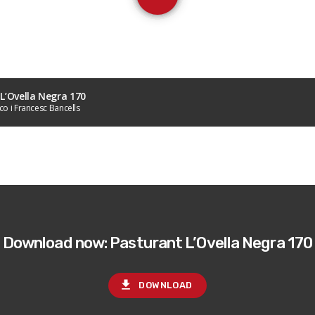
L’Ovella Negra 170
o i Francesc Bancells
Download now: Pasturant L’Ovella Negra 170
file_download
DOWNLOAD