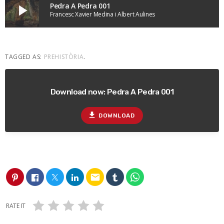
Pedra A Pedra 001
play_arrow
Francesc Xavier Medina i Albert Aulines
TAGGED AS:
PREHISTÒRIA
.
Download now: Pedra A Pedra 001
file_download
DOWNLOAD
email
RATE IT