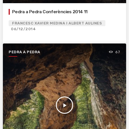
Pedra a Pedra Conferències 2014 11
FRANCESC XAVIER MEDINA I ALBERT AULINES
06/12/2014
PEDRA A PEDRA
67
play_arrow