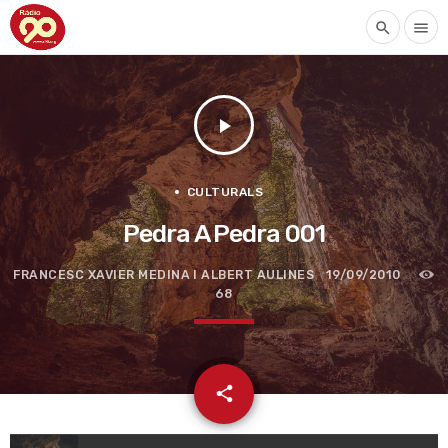
search
menu
play_arrow
CULTURALS
Pedra A Pedra 001
FRANCESC XAVIER MEDINA I ALBERT AULINES
19/09/2010
68
email
share