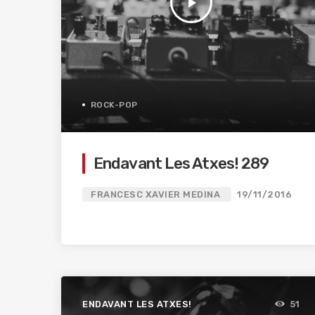
play_arrow
ROCK-POP
Endavant Les Atxes! 289
FRANCESC XAVIER MEDINA
19/11/2016
ENDAVANT LES ATXES!
51