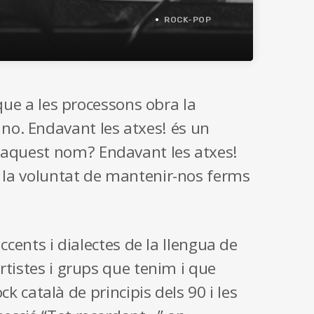
ROCK-POP
i que a les processons obra la
no. Endavant les atxes! és un
è aquest nom? Endavant les atxes!
ca la voluntat de mantenir-nos ferms
ents i dialectes de la llengua de
artistes i grups que tenim i que
català de principis dels 90 i les