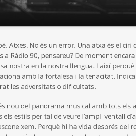
 bé. Atxes. No és un error. Una atxa és el cir
iós a Ràdio 90, pensareu? De moment encara 
sa nostra en la nostra llengua. I així perqu
aciona amb la fortalesa i la tenacitat. Indi
at les adversitats o dificultats.
 nou del panorama musical amb tots els acc
els estils per tal de veure l’ampli ventall d’
neixem. Perquè hi ha vida després del rock 