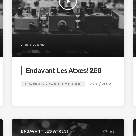
play_arrow
ROCK-POP
Endavant Les Atxes! 288
FRANCESC XAVIER MEDINA
12/11/2016
ENDAVANT LES ATXES!
67