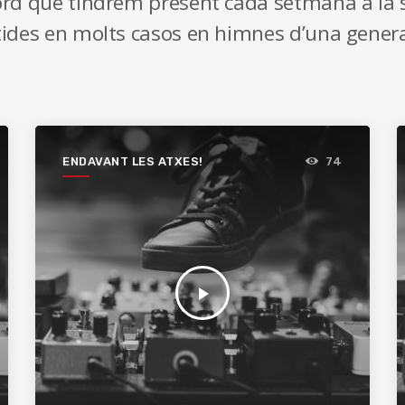
ord que tindrem present cada setmana a la s
ides en molts casos en himnes d’una genera
ENDAVANT LES ATXES!
74
play_arrow