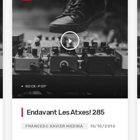
play_arrow
ROCK-POP
Endavant Les Atxes! 285
FRANCESC XAVIER MEDINA
15/10/2016