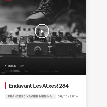
play_arrow
ROCK-POP
Endavant Les Atxes! 284
FRANCESC XAVIER MEDINA
08/10/2016