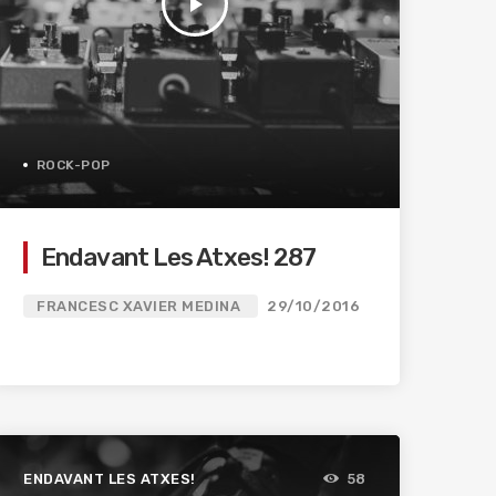
play_arrow
ROCK-POP
Endavant Les Atxes! 287
FRANCESC XAVIER MEDINA
29/10/2016
ENDAVANT LES ATXES!
58