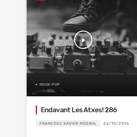
play_arrow
ROCK-POP
Endavant Les Atxes! 286
FRANCESC XAVIER MEDINA
22/10/2016