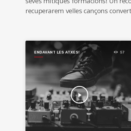
seves mítiques formacions! Un rec
recuperarem velles cançons convert
ENDAVANT LES ATXES!
57
play_arrow