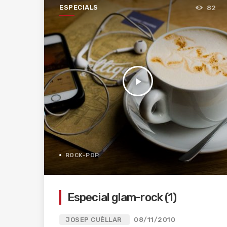
ESPECIALS
82
play_arrow
ROCK-POP
Especial glam-rock (1)
JOSEP CUÈLLAR
08/11/2010