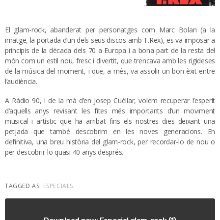
El glam-rock, abanderat per personatges com Marc Bolan (a la
imatge, la portada d’un dels seus discos amb T.Rex), es va imposar a
principis de la dècada dels 70 a Europa i a bona part de la resta del
món com un estil nou, fresc i divertit, que trencava amb les rigideses
de la música del moment, i que, a més, va assolir un bon èxit entre
l’audiència.
A Ràdio 90, i de la mà d’en Josep Cuèllar, volem recuperar l’esperit
d’aquells anys revisant les fites més importants d’un moviment
musical i artístic que ha arribat fins els nostres dies deixant una
petjada que també descobrim en les noves generacions. En
definitiva, una breu història del glam-rock, per recordar-lo de nou o
per descobrir-lo quasi 40 anys després.
TAGGED AS:
ESPECIALS
.