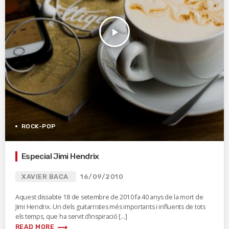
play_arrow
ROCK-POP
Especial Jimi Hendrix
XAVIER BACA
16/09/2010
Aquest dissabte 18 de setembre de 2010 fa 40 anys de la mort de
Jimi Hendrix. Un dels guitarristes més importants i influents de tots
els temps, que ha servit d’inspiració […]
trending_flat
READ MORE