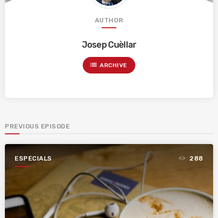
AUTHOR
Josep Cuèllar
list
ARCHIVE
PREVIOUS EPISODE
ESPECIALS
288