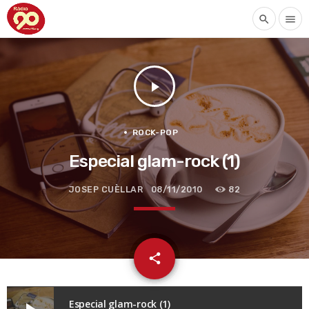
search
menu
play_arrow
ROCK-POP
Especial glam-rock (1)
JOSEP CUÈLLAR
08/11/2010
82
email
share
Especial glam-rock (1)