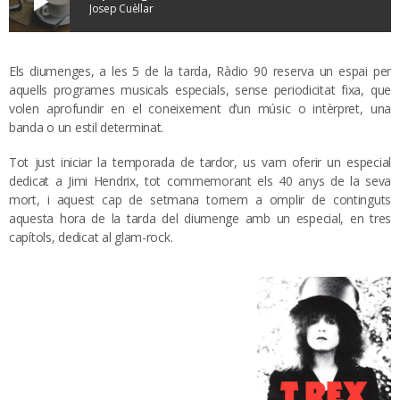
play_arrow
Josep Cuèllar
Els diumenges, a les 5 de la tarda, Ràdio 90 reserva un espai per
aquells programes musicals especials, sense periodicitat fixa, que
volen aprofundir en el coneixement d’un músic o intèrpret, una
banda o un estil determinat.
Tot just iniciar la temporada de tardor, us vam oferir un especial
dedicat a Jimi Hendrix, tot commemorant els 40 anys de la seva
mort, i aquest cap de setmana tornem a omplir de continguts
aquesta hora de la tarda del diumenge amb un especial, en tres
capítols, dedicat al glam-rock.