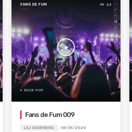
FANS DE FUM
63
play_arrow
ROCK-POP
Fans de Fum 009
LILI GUERRERO
18/05/2020