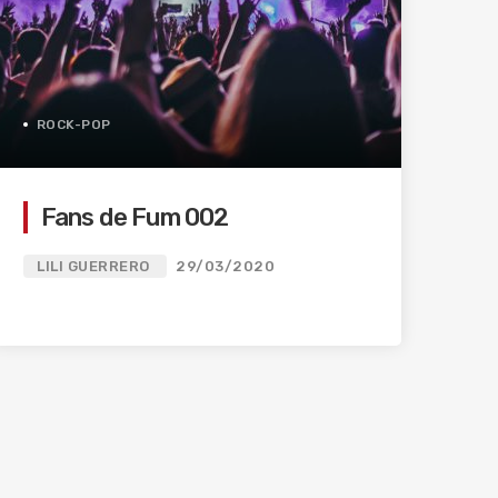
ROCK-POP
Fans de Fum 002
LILI GUERRERO
29/03/2020