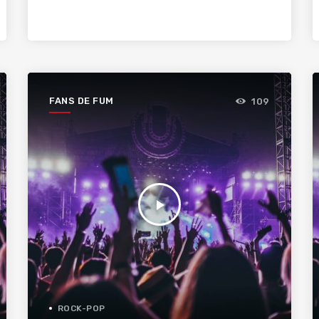
FANS DE FUM
109
play_arrow
ROCK-POP