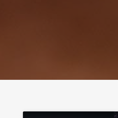
Escarbat bum bum 843
play_arrow
Àngel Serrat
Eutopias 038
play_arrow
Marta Molina
Escarbat bum bum 842
play_arrow
Àngel Serrat
Summer Beaches 128
play_arrow
Gerard Velasco
Biciruling connexió 046 Un altre Vietnam i memòries d
play_arrow
Rosa Sans, Raül Alzola i Nuri Aguilar