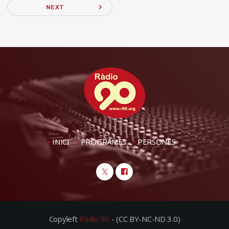
navigate_next
NEXT
INICI
PROGRAMES
PERSONES
Copyleft
Ràdio 90
- (CC BY-NC-ND 3.0)