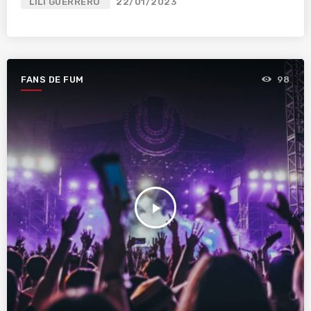
LILI GUERRERO
22/01/2023
FANS DE FUM
98
play_arrow