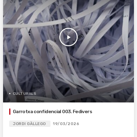
play_arrow
CULTURALS
Garrotxa confidencial 003. Fedivers
JORDI GÀLLEGO
19/03/2026