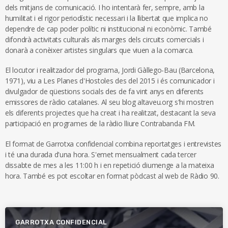
dels mitjans de comunicació. I ho intentarà fer, sempre, amb la
humilitat i el rigor periodístic necessari i la llibertat que implica no
dependre de cap poder polític ni institucional ni econòmic. També
difondrà activitats culturals als marges dels circuits comercials i
donarà a conèixer artistes singulars que viuen a la comarca.
El locutor i realitzador del programa, Jordi Gàllego-Bau (Barcelona,
1971), viu a Les Planes d'Hostoles des del 2015 i és comunicador i
divulgador de qüestions socials des de fa vint anys en diferents
emissores de ràdio catalanes. Al seu blog altaveu.org s'hi mostren
els diferents projectes que ha creat i ha realitzat, destacant la seva
participació en programes de la ràdio lliure Contrabanda FM.
El format de Garrotxa confidencial combina reportatges i entrevistes
i té una durada d'una hora. S'emet mensualment cada tercer
dissabte de mes a les 11:00 h i en repetició diumenge a la mateixa
hora. També es pot escoltar en format pòdcast al web de Ràdio 90.
GARROTXA CONFIDENCIAL