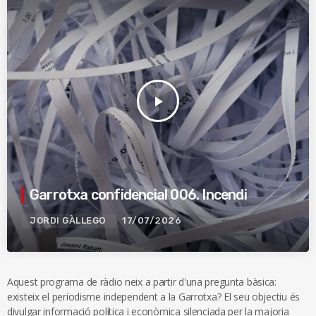
play_arrow
Garrotxa confidencial 006. Incendi
JORDI GÀLLEGO
17/07/2026
Aquest programa de ràdio neix a partir d'una pregunta bàsica:
existeix el periodisme independent a la Garrotxa? El seu objectiu és
divulgar informació política i econòmica silenciada per la majoria