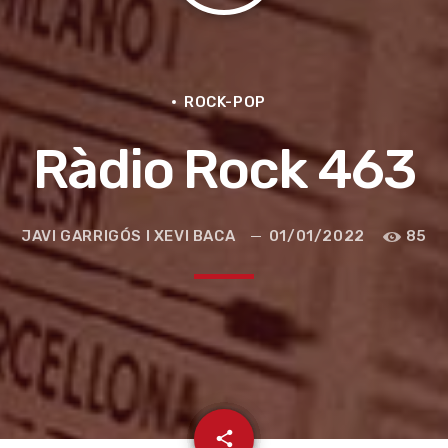
ROCK-POP
Ràdio Rock 463
JAVI GARRIGÓS I XEVI BACA
01/01/2022
85
e la ruta de la seda
email
share