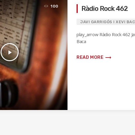
100
Ràdio Rock 462
JAVI GARRIGÓS I XEVI BA
play_arrow Ràdio Rock 462 Jav
Baca
play_arrow
trending_flat
READ MORE