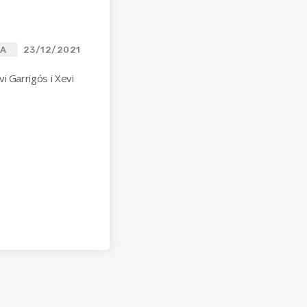
CA
23/12/2021
i Garrigós i Xevi