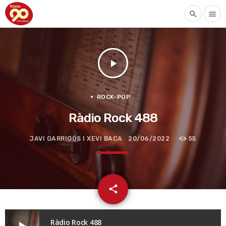
search
menu
play_arrow
ROCK-POP
Ràdio Rock 488
JAVI GARRIGÓS I XEVI BACA
20/06/2022
55
email
share
Ràdio Rock 488