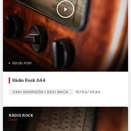
play_arrow
ROCK-POP
Ràdio Rock 644
JAVI GARRIGÓS I XEVI BACA
15/06/2026
RÀDIO ROCK