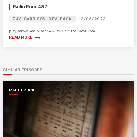
Ràdio Rock 487
JAVI GARRIGÓS I XEVI BACA
12/06/2022
play_arrow Ràdio Rock 487 Javi Garrigós i Xevi Baca
trending_flat
READ MORE
SIMILAR EPISODES
RÀDIO ROCK