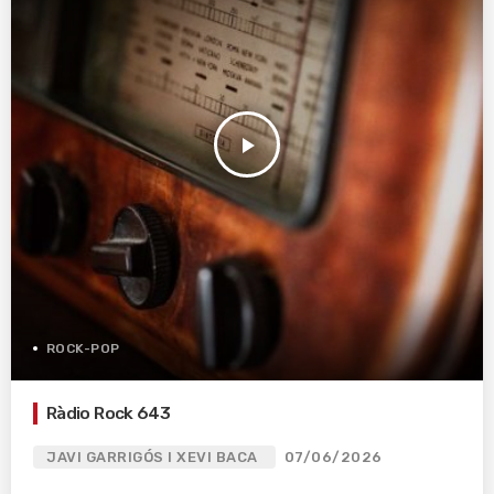
play_arrow
ROCK-POP
Ràdio Rock 643
JAVI GARRIGÓS I XEVI BACA
07/06/2026