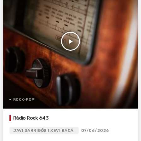
play_arrow
ROCK-POP
Ràdio Rock 643
JAVI GARRIGÓS I XEVI BACA
07/06/2026