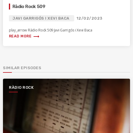
Ràdio Rock 509
JAVI GARRIGÓS I XEVI BACA
12/02/2023
play_arrow Ràdio Rock 509 Javi Garrigós i Xevi Baca
trending_flat
READ MORE
SIMILAR EPISODES
RÀDIO ROCK