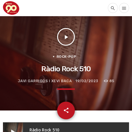
search
menu
play_arrow
ROCK-POP
Ràdio Rock 510
JAVI GARRIGÓS I XEVI BACA
19/02/2023
85
email
share
Ràdio Rock 510