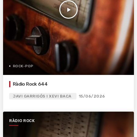
play_arrow
ROCK-POP
Ràdio Rock 644
JAVI GARRIGÓS I XEVI BACA
15/06/2026
RÀDIO ROCK