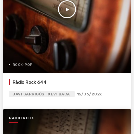
play_arrow
ROCK-POP
Ràdio Rock 644
JAVI GARRIGÓS I XEVI BACA
15/06/2026
RÀDIO ROCK