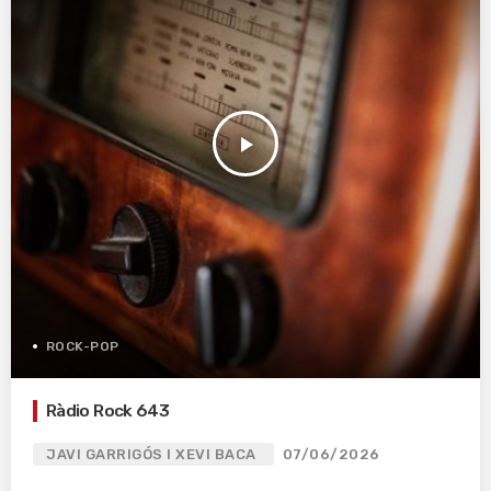
play_arrow
ROCK-POP
Ràdio Rock 643
JAVI GARRIGÓS I XEVI BACA
07/06/2026