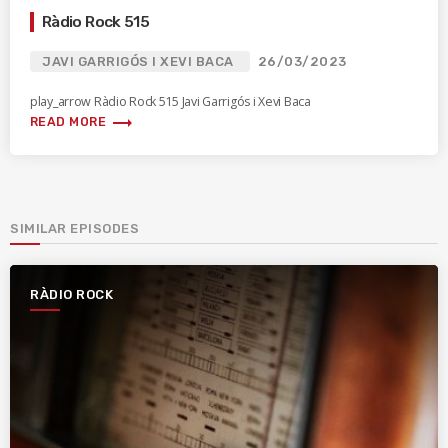
Ràdio Rock 515
JAVI GARRIGÓS I XEVI BACA
26/03/2023
play_arrow Ràdio Rock 515 Javi Garrigós i Xevi Baca
trending_flat
READ MORE
SIMILAR EPISODES
RÀDIO ROCK