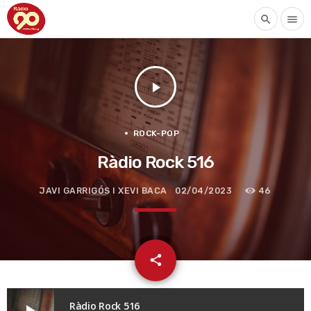
search
menu
play_arrow
ROCK-POP
Ràdio Rock 516
JAVI GARRIGÓS I XEVI BACA
02/04/2023
46
email
share
Ràdio Rock 516